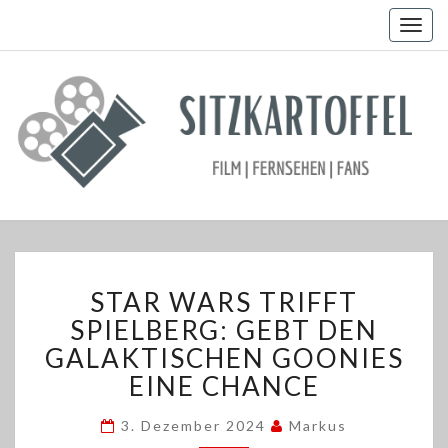
Togg
navig
STAR
STAR WARS TRIFFT
WARS
TRIFFT
SPIELBERG: GEBT DEN
SPIELBERG:
GALAKTISCHEN GOONIES
GEBT
EINE CHANCE
DEN
GALAKTISCHEN
3. Dezember 2024
Markus
GOONIES