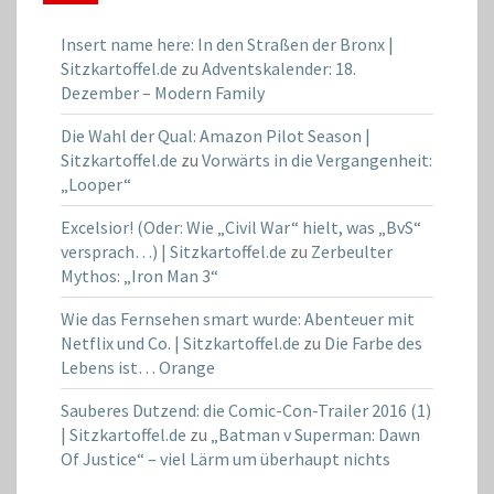
Insert name here: In den Straßen der Bronx |
Sitzkartoffel.de
zu
Adventskalender: 18.
Dezember – Modern Family
Die Wahl der Qual: Amazon Pilot Season |
Sitzkartoffel.de
zu
Vorwärts in die Vergangenheit:
„Looper“
Excelsior! (Oder: Wie „Civil War“ hielt, was „BvS“
versprach…) | Sitzkartoffel.de
zu
Zerbeulter
Mythos: „Iron Man 3“
Wie das Fernsehen smart wurde: Abenteuer mit
Netflix und Co. | Sitzkartoffel.de
zu
Die Farbe des
Lebens ist… Orange
Sauberes Dutzend: die Comic-Con-Trailer 2016 (1)
| Sitzkartoffel.de
zu
„Batman v Superman: Dawn
Of Justice“ – viel Lärm um überhaupt nichts