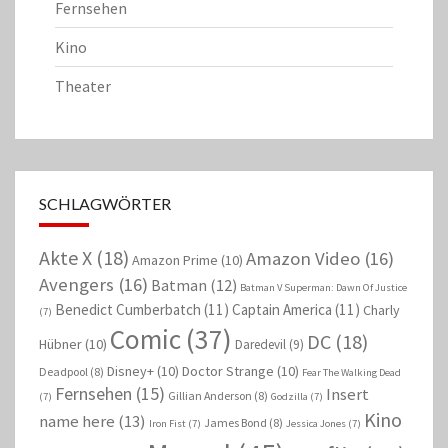
Fernsehen
Kino
Theater
SCHLAGWÖRTER
Akte X
(18)
Amazon Video
(16)
Amazon Prime
(10)
Avengers
(16)
Batman
(12)
Batman V Superman: Dawn Of Justice
Benedict Cumberbatch
(11)
Captain America
(11)
Charly
(7)
Comic
(37)
DC
(18)
Hübner
(10)
Daredevil
(9)
Disney+
(10)
Doctor Strange
(10)
Deadpool
(8)
Fear The Walking Dead
Fernsehen
(15)
Insert
Gillian Anderson
(8)
(7)
Godzilla
(7)
Kino
name here
(13)
James Bond
(8)
Iron Fist
(7)
Jessica Jones
(7)