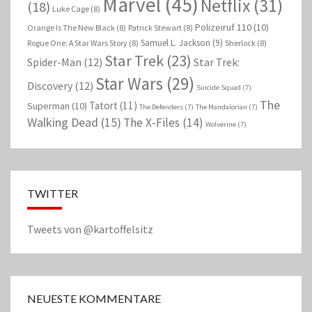
Marvel
(45)
Netflix
(31)
(18)
Luke Cage
(8)
Polizeiruf 110
(10)
Orange Is The New Black
(8)
Patrick Stewart
(8)
Samuel L. Jackson
(9)
Rogue One: A Star Wars Story
(8)
Sherlock
(8)
Star Trek
(23)
Spider-Man
(12)
Star Trek:
Star Wars
(29)
Discovery
(12)
Suicide Squad
(7)
The
Tatort
(11)
Superman
(10)
The Defenders
(7)
The Mandalorian
(7)
Walking Dead
(15)
The X-Files
(14)
Wolverine
(7)
TWITTER
Tweets von @kartoffelsitz
NEUESTE KOMMENTARE