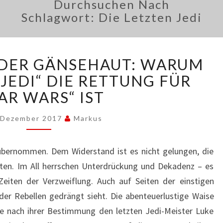
Durchsuchen Nach
Schlagwort:
Die Letzten Jedi
DIE
 DER GÄNSEHAUT: WARUM
RÜCKKEHR
DER
 JEDI“ DIE RETTUNG FÜR
GÄNSEHAUT:
AR WARS“ IST
WARUM
„DIE
 Dezember 2017
Markus
LETZTEN
JEDI“
 übernommen. Dem Widerstand ist es nicht gelungen, die
DIE
RETTUNG
ten. Im All herrschen Unterdrückung und Dekadenz – es
FÜR
 Zeiten der Verzweiflung. Auch auf Seiten der einstigen
„STAR
e der Rebellen gedrängt sieht. Die abenteuerlustige Waise
WARS“
he nach ihrer Bestimmung den letzten Jedi-Meister Luke
IST