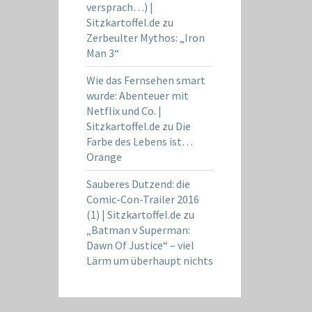
versprach…) |
Sitzkartoffel.de
zu
Zerbeulter Mythos: „Iron
Man 3“
Wie das Fernsehen smart
wurde: Abenteuer mit
Netflix und Co. |
Sitzkartoffel.de
zu
Die
Farbe des Lebens ist…
Orange
Sauberes Dutzend: die
Comic-Con-Trailer 2016
(1) | Sitzkartoffel.de
zu
„Batman v Superman:
Dawn Of Justice“ – viel
Lärm um überhaupt nichts