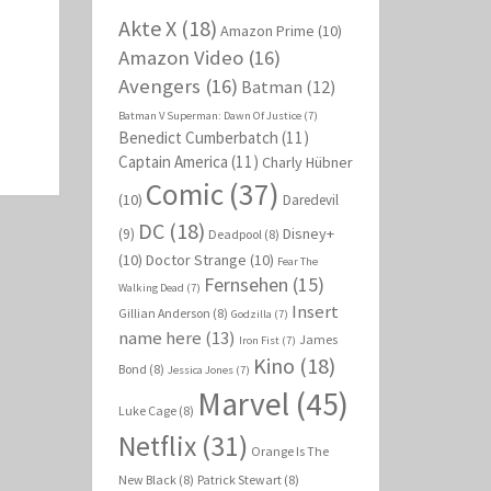
Akte X
(18)
Amazon Prime
(10)
Amazon Video
(16)
Avengers
(16)
Batman
(12)
Batman V Superman: Dawn Of Justice
(7)
Benedict Cumberbatch
(11)
Captain America
(11)
Charly Hübner
Comic
(37)
(10)
Daredevil
DC
(18)
Disney+
(9)
Deadpool
(8)
(10)
Doctor Strange
(10)
Fear The
Fernsehen
(15)
Walking Dead
(7)
Insert
Gillian Anderson
(8)
Godzilla
(7)
name here
(13)
James
Iron Fist
(7)
Kino
(18)
Bond
(8)
Jessica Jones
(7)
Marvel
(45)
Luke Cage
(8)
Netflix
(31)
Orange Is The
New Black
(8)
Patrick Stewart
(8)