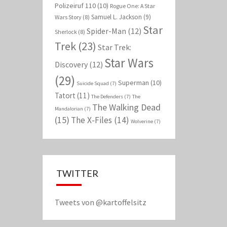
Polizeiruf 110
(10)
Rogue One: A Star
Samuel L. Jackson
(9)
Wars Story
(8)
Star
Spider-Man
(12)
Sherlock
(8)
Trek
(23)
Star Trek:
Star Wars
Discovery
(12)
(29)
Superman
(10)
Suicide Squad
(7)
Tatort
(11)
The Defenders
(7)
The
The Walking Dead
Mandalorian
(7)
(15)
The X-Files
(14)
Wolverine
(7)
TWITTER
Tweets von @kartoffelsitz