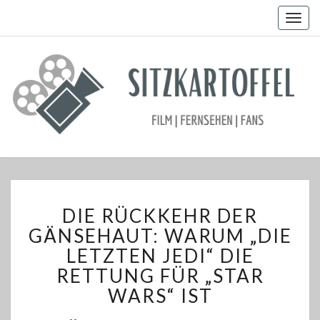
Togg
navig
DIE
DIE RÜCKKEHR DER
RÜCKKEHR
DER
GÄNSEHAUT: WARUM „DIE
GÄNSEHAUT:
LETZTEN JEDI“ DIE
WARUM
RETTUNG FÜR „STAR
„DIE
WARS“ IST
LETZTEN
JEDI“