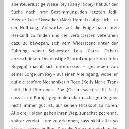
abenteuerlustige Waise Rey (Daisy Ridley) hat auf der
Suche nach ihrer Bestimmung den letzten Jedi-
Meister Luke Skywalker (Mark Hamill) aufgesucht, in
der Hoffnung, Antworten auf die Frage nach ihrer
Herkunft zu finden und den verbitterten Veteranen
dazu zu bewegen, sich dem Widerstand unter der
Führung seiner Schwester Leia (Carrie Fisher)
anzuschließen. Der einstige Stormtrooper Finn (John
Boyega) macht sich unterdessen – getrieben von
seiner Sorge um Rey – auf einen Alleingang, wobei er
auf die tapfere Mechanikerin Rose (Kelly Marie Tran)
trifft. Und Pilotenass Poe (Oscar Isaac) stellt fest,
dass es im Kampf gegen den übermächtigen Gegner
nicht immer gut ist, auf seinen Hitzkopf zu hören.
Alle drei Helden gehen ihren Weg, zunächst getrennt,
später vereint – um zu erkennen, dass nicht alles so
klar ist, wie sie hofften. Dass die Grenzen zwischen der