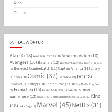
Kino
Theater
SCHLAGWÖRTER
Akte X
(18)
Amazon Video
(16)
Amazon Prime
(10)
Avengers
(16)
Batman
(12)
Batman V Superman: Dawn Of Justice
Benedict Cumberbatch
(11)
Captain America
(11)
Charly
(7)
Comic
(37)
DC
(18)
Hübner
(10)
Daredevil
(9)
Disney+
(10)
Doctor Strange
(10)
Deadpool
(8)
Fear The Walking Dead
Fernsehen
(15)
Insert
Gillian Anderson
(8)
(7)
Godzilla
(7)
Kino
name here
(13)
James Bond
(8)
Iron Fist
(7)
Jessica Jones
(7)
Marvel
(45)
Netflix
(31)
(18)
Luke Cage
(8)