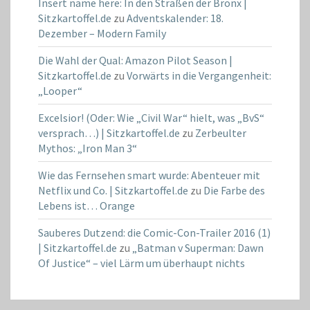
Insert name here: In den Straßen der Bronx |
Sitzkartoffel.de
zu
Adventskalender: 18.
Dezember – Modern Family
Die Wahl der Qual: Amazon Pilot Season |
Sitzkartoffel.de
zu
Vorwärts in die Vergangenheit:
„Looper“
Excelsior! (Oder: Wie „Civil War“ hielt, was „BvS“
versprach…) | Sitzkartoffel.de
zu
Zerbeulter
Mythos: „Iron Man 3“
Wie das Fernsehen smart wurde: Abenteuer mit
Netflix und Co. | Sitzkartoffel.de
zu
Die Farbe des
Lebens ist… Orange
Sauberes Dutzend: die Comic-Con-Trailer 2016 (1)
| Sitzkartoffel.de
zu
„Batman v Superman: Dawn
Of Justice“ – viel Lärm um überhaupt nichts