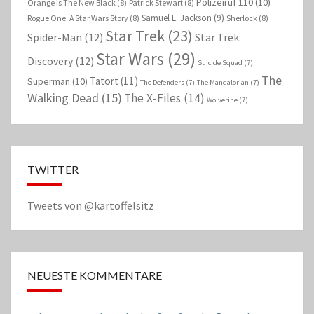
Polizeiruf 110
(10)
Orange Is The New Black
(8)
Patrick Stewart
(8)
Samuel L. Jackson
(9)
Rogue One: A Star Wars Story
(8)
Sherlock
(8)
Star Trek
(23)
Spider-Man
(12)
Star Trek:
Star Wars
(29)
Discovery
(12)
Suicide Squad
(7)
The
Tatort
(11)
Superman
(10)
The Defenders
(7)
The Mandalorian
(7)
Walking Dead
(15)
The X-Files
(14)
Wolverine
(7)
TWITTER
Tweets von @kartoffelsitz
NEUESTE KOMMENTARE