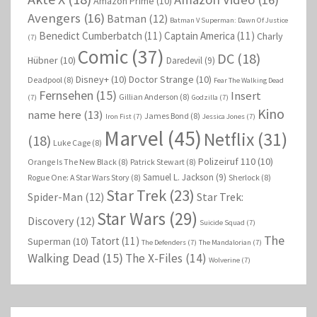
Amazon Prime
(10)
Avengers
(16)
Batman
(12)
Batman V Superman: Dawn Of Justice
Benedict Cumberbatch
(11)
Captain America
(11)
Charly
(7)
Comic
(37)
DC
(18)
Hübner
(10)
Daredevil
(9)
Disney+
(10)
Doctor Strange
(10)
Deadpool
(8)
Fear The Walking Dead
Fernsehen
(15)
Insert
Gillian Anderson
(8)
(7)
Godzilla
(7)
Kino
name here
(13)
James Bond
(8)
Iron Fist
(7)
Jessica Jones
(7)
Marvel
(45)
Netflix
(31)
(18)
Luke Cage
(8)
Polizeiruf 110
(10)
Orange Is The New Black
(8)
Patrick Stewart
(8)
Samuel L. Jackson
(9)
Rogue One: A Star Wars Story
(8)
Sherlock
(8)
Star Trek
(23)
Spider-Man
(12)
Star Trek:
Star Wars
(29)
Discovery
(12)
Suicide Squad
(7)
The
Tatort
(11)
Superman
(10)
The Defenders
(7)
The Mandalorian
(7)
Walking Dead
(15)
The X-Files
(14)
Wolverine
(7)