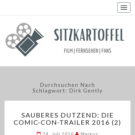
Togg
navig
Durchsuchen Nach
Schlagwort:
Dirk Gently
SAUBERES
SAUBERES DUTZEND: DIE
DUTZEND:
COMIC-CON-TRAILER 2016 (2)
DIE
COMIC-
24. Juli 2016
Markus