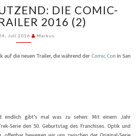
SAUBERES
UTZEND: DIE COMIC-
DUTZEND:
DIE
AILER 2016 (2)
COMIC-
CON-
24. Juli 2016
Markus
TRAILER
2016
(2)
k auf die neuen Trailer, die während der
Comic Con
in San
und endlich gibt’s mal was zu sehen: Mit einem Jahr
Trek-Serie den 50. Geburtstag des Franchises. Optik und
n, offenbar bewegen wir uns zwischen der Original-Serie