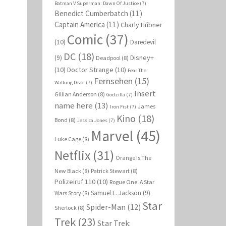
Batman V Superman: Dawn Of Justice
(7)
Benedict Cumberbatch
(11)
Captain America
(11)
Charly Hübner
Comic
(37)
(10)
Daredevil
DC
(18)
Disney+
(9)
Deadpool
(8)
(10)
Doctor Strange
(10)
Fear The
Fernsehen
(15)
Walking Dead
(7)
Insert
Gillian Anderson
(8)
Godzilla
(7)
name here
(13)
James
Iron Fist
(7)
Kino
(18)
Bond
(8)
Jessica Jones
(7)
Marvel
(45)
Luke Cage
(8)
Netflix
(31)
Orange Is The
New Black
(8)
Patrick Stewart
(8)
Polizeiruf 110
(10)
Rogue One: A Star
Samuel L. Jackson
(9)
Wars Story
(8)
Star
Spider-Man
(12)
Sherlock
(8)
Trek
(23)
Star Trek: