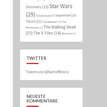
Star Wars
Discovery
(12)
(29)
Superman
(10)
Suicide Squad
(7)
Tatort
(11)
The Defenders
(7)
The
The Walking Dead
Mandalorian
(7)
(15)
The X-Files
(14)
Wolverine
(7)
TWITTER
Tweets von @kartoffelsitz
NEUESTE
KOMMENTARE