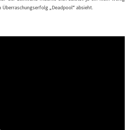
 Überraschungserfolg „Deadpool“ absieht.