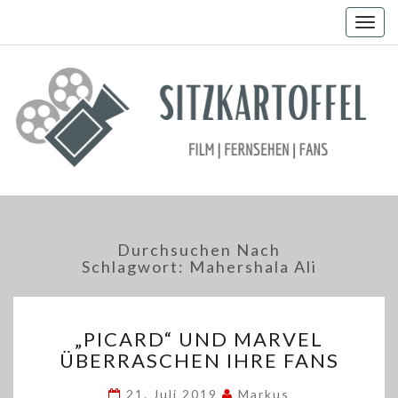
Togg
navig
Durchsuchen Nach
Schlagwort:
Mahershala Ali
„PICARD“
„PICARD“ UND MARVEL
UND
ÜBERRASCHEN IHRE FANS
MARVEL
ÜBERRASCHEN
21. Juli 2019
Markus