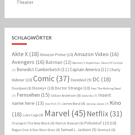
Theater
SCHLAGWÖRTER
Akte X
(18)
Amazon Video
(16)
Amazon Prime
(10)
Avengers
(16)
Batman
(12)
Batman V Superman: Dawn Of Justice
Benedict Cumberbatch
(11)
Captain America
(11)
Charly
(7)
Comic
(37)
DC
(18)
Hübner
(10)
Daredevil
(9)
Disney+
(10)
Doctor Strange
(10)
Deadpool
(8)
Fear The Walking Dead
Fernsehen
(15)
Insert
Gillian Anderson
(8)
(7)
Godzilla
(7)
Kino
name here
(13)
James Bond
(8)
Iron Fist
(7)
Jessica Jones
(7)
Marvel
(45)
Netflix
(31)
(18)
Luke Cage
(8)
Polizeiruf 110
(10)
Orange Is The New Black
(8)
Patrick Stewart
(8)
Samuel L. Jackson
(9)
Rogue One: A Star Wars Story
(8)
Sherlock
(8)