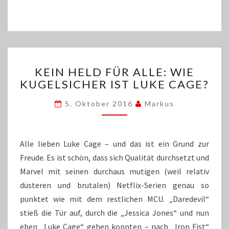
KEIN
KEIN HELD FÜR ALLE: WIE
HELD
KUGELSICHER IST LUKE CAGE?
FÜR
ALLE:
5. Oktober 2016
Markus
WIE
KUGELSICHER
IST
LUKE
Alle lieben Luke Cage – und das ist ein Grund zur
CAGE?
Freude. Es ist schön, dass sich Qualität durchsetzt und
Marvel mit seinen durchaus mutigen (weil relativ
düsteren und brutalen) Netflix-Serien genau so
punktet wie mit dem restlichen MCU. „Daredevil“
stieß die Tür auf, durch die „Jessica Jones“ und nun
eben „Luke Cage“ gehen konnten – nach „Iron Fist“