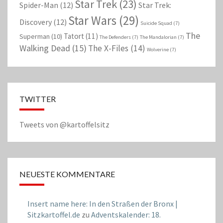
Star Trek
(23)
Spider-Man
(12)
Star Trek:
Star Wars
(29)
Discovery
(12)
Suicide Squad
(7)
The
Tatort
(11)
Superman
(10)
The Defenders
(7)
The Mandalorian
(7)
Walking Dead
(15)
The X-Files
(14)
Wolverine
(7)
TWITTER
Tweets von @kartoffelsitz
NEUESTE KOMMENTARE
Insert name here: In den Straßen der Bronx |
Sitzkartoffel.de
zu
Adventskalender: 18.