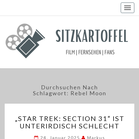
Togg
navig
Durchsuchen Nach
Schlagwort:
Rebel Moon
„STAR
„STAR TREK: SECTION 31“ IST
TREK:
UNTERIRDISCH SCHLECHT
SECTION
31“
24. Januar 2025
Markus