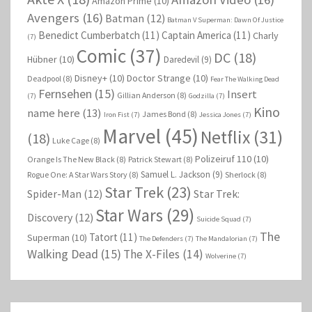
Amazon Prime
(10)
Avengers
(16)
Batman
(12)
Batman V Superman: Dawn Of Justice
Benedict Cumberbatch
(11)
Captain America
(11)
Charly
(7)
Comic
(37)
DC
(18)
Hübner
(10)
Daredevil
(9)
Disney+
(10)
Doctor Strange
(10)
Deadpool
(8)
Fear The Walking Dead
Fernsehen
(15)
Insert
Gillian Anderson
(8)
(7)
Godzilla
(7)
Kino
name here
(13)
James Bond
(8)
Iron Fist
(7)
Jessica Jones
(7)
Marvel
(45)
Netflix
(31)
(18)
Luke Cage
(8)
Polizeiruf 110
(10)
Orange Is The New Black
(8)
Patrick Stewart
(8)
Samuel L. Jackson
(9)
Rogue One: A Star Wars Story
(8)
Sherlock
(8)
Star Trek
(23)
Spider-Man
(12)
Star Trek:
Star Wars
(29)
Discovery
(12)
Suicide Squad
(7)
The
Tatort
(11)
Superman
(10)
The Defenders
(7)
The Mandalorian
(7)
Walking Dead
(15)
The X-Files
(14)
Wolverine
(7)