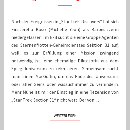
IST
UNTERIRDISCH
SCHLECHT
Nach den Ereignissen in „Star Trek: Discovery“ hat sich
Finsterella Böso (Michelle Yeoh) als Barbesitzerin
niedergelassen. Im Exil sucht sie eine Gruppe Agenten
des Sternenflotten-Geheimdienstes Sektion 31 auf,
weil es zur Erfüllung einer Mission zwingend
notwendig ist, eine ehemalige Diktatorin aus dem
Spiegeluniversum zu rekrutieren. Gemeinsam sucht
man einen MacGuffin, um das Ende des Universums
oder allen Seins oder wasauchimmer zu verhindern.
Mehr Mühe ist mir der Einstieg in eine Rezension von
„Star Trek: Section 31“ nicht wert. Der von…
WEITERLESEN
WEITERLESEN