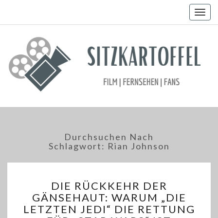
Togg
navig
Durchsuchen Nach
Schlagwort:
Rian Johnson
DIE
DIE RÜCKKEHR DER
RÜCKKEHR
GÄNSEHAUT: WARUM „DIE
DER
LETZTEN JEDI“ DIE RETTUNG
GÄNSEHAUT: