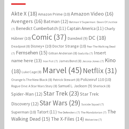
Akte X
(18)
Amazon Video
(16)
Amazon Prime
(10)
Avengers
(16)
Batman
(12)
Batman V Superman: Dawn Of Justice
Benedict Cumberbatch
(11)
Captain America
(11)
Charly
(7)
Comic
(37)
DC
(18)
Hübner
(10)
Daredevil
(9)
Disney+
(10)
Doctor Strange
(10)
Deadpool
(8)
Fear The Walking Dead
Fernsehen
(15)
Insert
Gillian Anderson
(8)
(7)
Godzilla
(7)
Kino
name here
(13)
James Bond
(8)
Iron Fist
(7)
Jessica Jones
(7)
Marvel
(45)
Netflix
(31)
(18)
Luke Cage
(8)
Polizeiruf 110
(10)
Orange Is The New Black
(8)
Patrick Stewart
(8)
Samuel L. Jackson
(9)
Rogue One: A Star Wars Story
(8)
Sherlock
(8)
Star Trek
(23)
Spider-Man
(12)
Star Trek:
Star Wars
(29)
Discovery
(12)
Suicide Squad
(7)
The
Tatort
(11)
Superman
(10)
The Defenders
(7)
The Mandalorian
(7)
Walking Dead
(15)
The X-Files
(14)
Wolverine
(7)