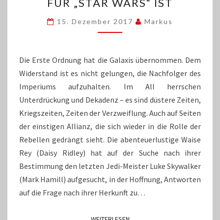
WARUM
FÜR „STAR WARS“ IST
„DIE
LETZTEN
15. Dezember 2017
Markus
JEDI“
DIE
RETTUNG
Die Erste Ordnung hat die Galaxis übernommen. Dem
FÜR
Widerstand ist es nicht gelungen, die Nachfolger des
„STAR
Imperiums aufzuhalten. Im All herrschen
WARS“
IST
Unterdrückung und Dekadenz – es sind düstere Zeiten,
Kriegszeiten, Zeiten der Verzweiflung. Auch auf Seiten
der einstigen Allianz, die sich wieder in die Rolle der
Rebellen gedrängt sieht. Die abenteuerlustige Waise
Rey (Daisy Ridley) hat auf der Suche nach ihrer
Bestimmung den letzten Jedi-Meister Luke Skywalker
(Mark Hamill) aufgesucht, in der Hoffnung, Antworten
auf die Frage nach ihrer Herkunft zu…
WEITERLESEN
WEITERLESEN