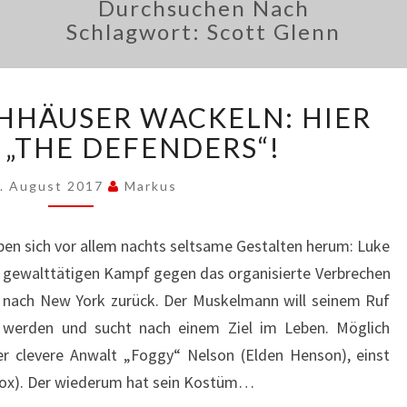
Durchsuchen Nach
Schlagwort:
Scott Glenn
WENN
HHÄUSER WACKELN: HIER
DIE
HOCHHÄUSER
„THE DEFENDERS“!
WACKELN:
HIER
. August 2017
Markus
KOMMEN
„THE
eiben sich vor allem nachts seltsame Gestalten herum: Luke
DEFENDERS“!
m gewalttätigen Kampf gegen das organisierte Verbrechen
 nach New York zurück. Der Muskelmann will seinem Ruf
 werden und sucht nach einem Ziel im Leben. Möglich
er clevere Anwalt „Foggy“ Nelson (Elden Henson), einst
Cox). Der wiederum hat sein Kostüm…