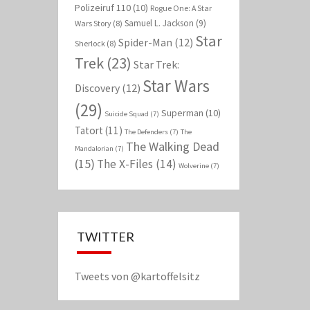
Polizeiruf 110
(10)
Rogue One: A Star
Samuel L. Jackson
(9)
Wars Story
(8)
Star
Spider-Man
(12)
Sherlock
(8)
Trek
(23)
Star Trek:
Star Wars
Discovery
(12)
(29)
Superman
(10)
Suicide Squad
(7)
Tatort
(11)
The Defenders
(7)
The
The Walking Dead
Mandalorian
(7)
(15)
The X-Files
(14)
Wolverine
(7)
TWITTER
Tweets von @kartoffelsitz