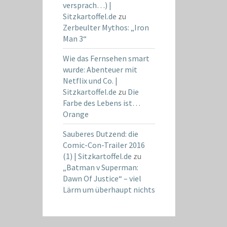
versprach…) |
Sitzkartoffel.de
zu
Zerbeulter Mythos: „Iron
Man 3“
Wie das Fernsehen smart
wurde: Abenteuer mit
Netflix und Co. |
Sitzkartoffel.de
zu
Die
Farbe des Lebens ist…
Orange
Sauberes Dutzend: die
Comic-Con-Trailer 2016
(1) | Sitzkartoffel.de
zu
„Batman v Superman:
Dawn Of Justice“ – viel
Lärm um überhaupt nichts