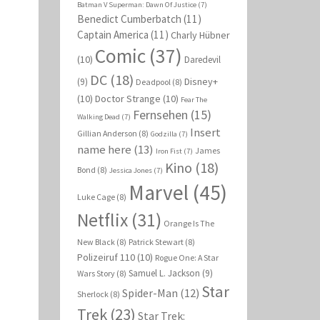
Batman V Superman: Dawn Of Justice
(7)
Benedict Cumberbatch
(11)
Captain America
(11)
Charly Hübner
Comic
(37)
(10)
Daredevil
DC
(18)
Disney+
(9)
Deadpool
(8)
(10)
Doctor Strange
(10)
Fear The
Fernsehen
(15)
Walking Dead
(7)
Insert
Gillian Anderson
(8)
Godzilla
(7)
name here
(13)
James
Iron Fist
(7)
Kino
(18)
Bond
(8)
Jessica Jones
(7)
Marvel
(45)
Luke Cage
(8)
Netflix
(31)
Orange Is The
New Black
(8)
Patrick Stewart
(8)
Polizeiruf 110
(10)
Rogue One: A Star
Samuel L. Jackson
(9)
Wars Story
(8)
Star
Spider-Man
(12)
Sherlock
(8)
Trek
(23)
Star Trek: