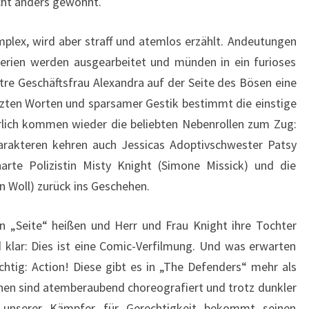
icht anders gewohnt.
plex, wird aber straff und atemlos erzählt. Andeutungen
Serien werden ausgearbeitet und münden in ein furioses
istre Geschäftsfrau Alexandra auf der Seite des Bösen eine
zten Worten und sparsamer Gestik bestimmt die einstige
ürlich kommen wieder die beliebten Nebenrollen zum Zug:
rakteren kehren auch Jessicas Adoptivschwester Patsy
harte Polizistin Misty Knight (Simone Missick) und die
n Woll) zurück ins Geschehen.
„Seite“ heißen und Herr und Frau Knight ihre Tochter
 klar: Dies ist eine Comic-Verfilmung. Und was erwarten
htig: Action! Diese gibt es in „The Defenders“ mehr als
nen sind atemberaubend choreografiert und trotz dunkler
er unserer Kämpfer für Gerechtigkeit bekommt seinen