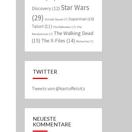
Star Wars
Discovery
(12)
(29)
Superman
(10)
Suicide Squad
(7)
Tatort
(11)
The Defenders
(7)
The
The Walking Dead
Mandalorian
(7)
(15)
The X-Files
(14)
Wolverine
(7)
TWITTER
Tweets von @kartoffelsitz
NEUESTE
KOMMENTARE