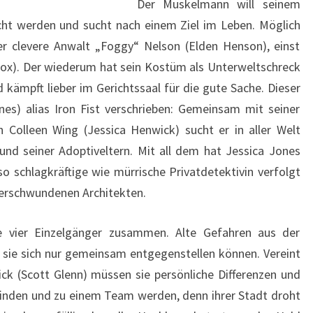
Der Muskelmann will seinem
cht werden und sucht nach einem Ziel im Leben. Möglich
er clevere Anwalt „Foggy“ Nelson (Elden Henson), einst
Cox). Der wiederum hat sein Kostüm als Unterweltschreck
kämpft lieber im Gerichtssaal für die gute Sache. Dieser
es) alias Iron Fist verschrieben: Gemeinsam mit seiner
n Colleen Wing (Jessica Henwick) sucht er in aller Welt
und seiner Adoptiveltern. Mit all dem hat Jessica Jones
so schlagkräftige wie mürrische Privatdetektivin verfolgt
verschwundenen Architekten.
e vier Einzelgänger zusammen. Alte Gefahren aus der
 sie sich nur gemeinsam entgegenstellen können. Vereint
ck (Scott Glenn) müssen sie persönliche Differenzen und
winden und zu einem Team werden, denn ihrer Stadt droht