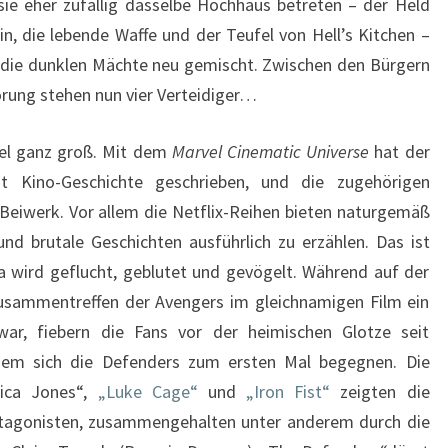
 sie eher zufällig dasselbe Hochhaus betreten – der Held
in, die lebende Waffe und der Teufel von Hell’s Kitchen –
die dunklen Mächte neu gemischt. Zwischen den Bürgern
rung stehen nun vier Verteidiger…
vel ganz groß. Mit dem
Marvel Cinematic Universe
hat der
st Kino-Geschichte geschrieben, und die zugehörigen
r Beiwerk. Vor allem die Netflix-Reihen bieten naturgemäß
nd brutale Geschichten ausführlich zu erzählen. Das ist
a wird geflucht, geblutet und gevögelt. Während auf der
sammentreffen der Avengers im gleichnamigen Film ein
ar, fiebern die Fans vor der heimischen Glotze seit
m sich die Defenders zum ersten Mal begegnen. Die
sica Jones“,
„Luke Cage“
und
„Iron Fist“
zeigten die
rotagonisten, zusammengehalten unter anderem durch die