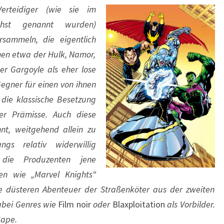
erteidiger (wie sie im
chst genannt wurden)
rsammeln, die eigentlich
men etwa der Hulk, Namor,
r Gargoyle als eher lose
gner für einen von ihnen
die klassische Besetzung
ser Prämisse. Auch diese
nt, weitgehend allein zu
gs relativ widerwillig
die Produzenten jene
en wie „Marvel Knights“
se düsteren Abenteuer der Straßenköter aus der zweiten
abei Genres wie
Film noir
oder
Blaxploitation
als Vorbilder.
Cape.