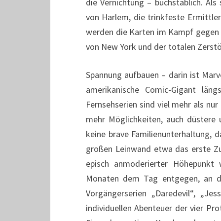
die Vernichtung – buchstäblich. Als
von Harlem, die trinkfeste Ermittler
werden die Karten im Kampf gegen 
von New York und der totalen Zerstö
Spannung aufbauen – darin ist Mar
amerikanische Comic-Gigant läng
Fernsehserien sind viel mehr als nu
mehr Möglichkeiten, auch düstere u
keine brave Familienunterhaltung, d
großen Leinwand etwa das erste Zu
episch anmoderierter Höhepunkt w
Monaten dem Tag entgegen, an de
Vorgängerserien „Daredevil“, „Jes
individuellen Abenteuer der vier P