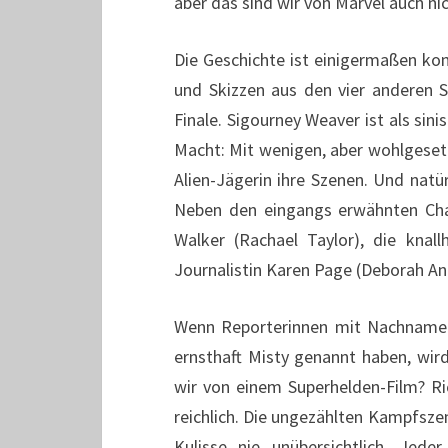
aber das sind wir von Marvel auch n
Die Geschichte ist einigermaßen kom
und Skizzen aus den vier anderen 
Finale. Sigourney Weaver ist als sin
Macht: Mit wenigen, aber wohlgeset
Alien-Jägerin ihre Szenen. Und nat
Neben den eingangs erwähnten Cha
Walker (Rachael Taylor), die knall
Journalistin Karen Page (Deborah An
Wenn Reporterinnen mit Nachnamen 
ernsthaft Misty genannt haben, wird
wir von einem Superhelden-Film? Ric
reichlich. Die ungezählten Kampfsze
Kulisse nie unübersichtlich. Jed