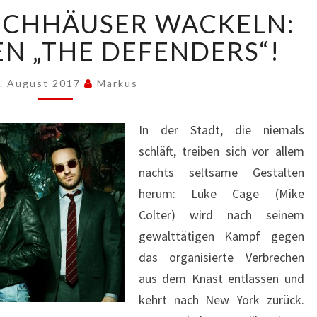
WENN
OCHHÄUSER WACKELN:
DIE
HOCHHÄUSER
N „THE DEFENDERS“!
WACKELN:
HIER
. August 2017
Markus
KOMMEN
„THE
DEFENDERS“!
In der Stadt, die niemals
schläft, treiben sich vor allem
nachts seltsame Gestalten
herum: Luke Cage (Mike
Colter) wird nach seinem
gewalttätigen Kampf gegen
das organisierte Verbrechen
aus dem Knast entlassen und
kehrt nach New York zurück.