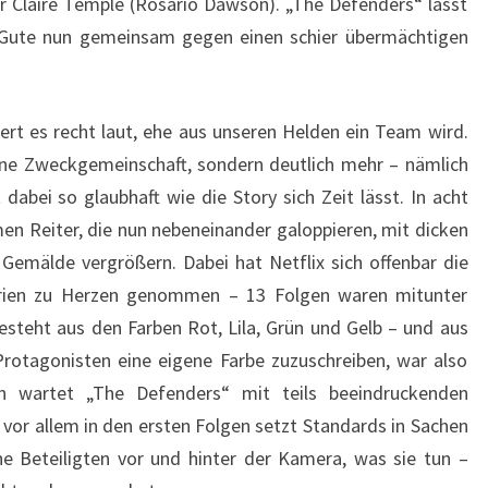
 Claire Temple (Rosario Dawson). „The Defenders“ lässt
s Gute nun gemeinsam gegen einen schier übermächtigen
rt es recht laut, ehe aus unseren Helden ein Team wird.
eine Zweckgemeinschaft, sondern deutlich mehr – nämlich
dabei so glaubhaft wie die Story sich Zeit lässt. In acht
men Reiter, die nun nebeneinander galoppieren, mit dicken
Gemälde vergrößern. Dabei hat Netflix sich offenbar die
erien zu Herzen genommen – 13 Folgen waren mitunter
steht aus den Farben Rot, Lila, Grün und Gelb – und aus
Protagonisten eine eigene Farbe zuzuschreiben, war also
n wartet „The Defenders“ mit teils beeindruckenden
vor allem in den ersten Folgen setzt Standards in Sachen
e Beteiligten vor und hinter der Kamera, was sie tun –