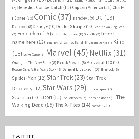
Batman V Superman: Dawn Of Justice
Benedict Cumberbatch
(11)
Captain America
(11)
Charly
(7)
Comic
(37)
DC
(18)
Hübner
(10)
Daredevil
(9)
Disney+
(10)
Doctor Strange
(10)
Deadpool
(8)
Fear The Walking Dead
Fernsehen
(15)
Insert
Gillian Anderson
(8)
(7)
Godzilla
(7)
Kino
name here
(13)
James Bond
(8)
Iron Fist
(7)
Jessica Jones
(7)
Marvel
(45)
Netflix
(31)
(18)
Luke Cage
(8)
Polizeiruf 110
(10)
Orange Is The New Black
(8)
Patrick Stewart
(8)
Samuel L. Jackson
(9)
Rogue One: A Star Wars Story
(8)
Sherlock
(8)
Star Trek
(23)
Spider-Man
(12)
Star Trek:
Star Wars
(29)
Discovery
(12)
Suicide Squad
(7)
The
Tatort
(11)
Superman
(10)
The Defenders
(7)
The Mandalorian
(7)
Walking Dead
(15)
The X-Files
(14)
Wolverine
(7)
TWITTER