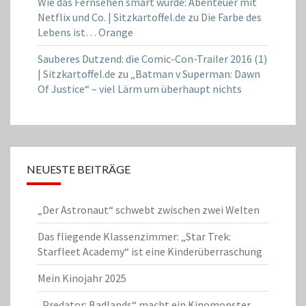
Wie das Fernsehen smart wurde: Abenteuer mit
Netflix und Co. | Sitzkartoffel.de
zu
Die Farbe des
Lebens ist… Orange
Sauberes Dutzend: die Comic-Con-Trailer 2016 (1)
| Sitzkartoffel.de
zu
„Batman v Superman: Dawn
Of Justice“ – viel Lärm um überhaupt nichts
NEUESTE BEITRÄGE
„Der Astronaut“ schwebt zwischen zwei Welten
Das fliegende Klassenzimmer: „Star Trek:
Starfleet Academy“ ist eine Kinderüberraschung
Mein Kinojahr 2025
„Predator: Badlands“ macht ein Kinomonster