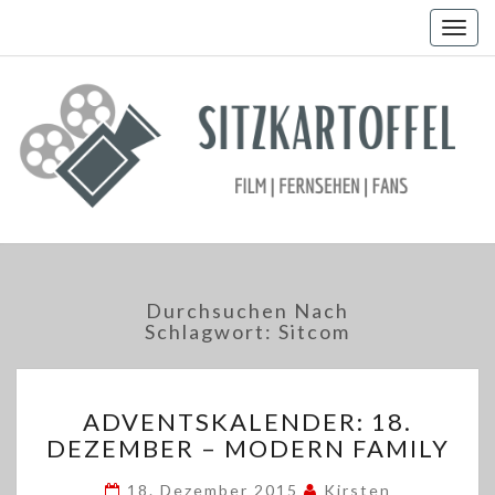
Togg
navig
Durchsuchen Nach
Schlagwort:
Sitcom
ADVENTSKALENDER:
ADVENTSKALENDER: 18.
18.
DEZEMBER – MODERN FAMILY
DEZEMBER
–
18. Dezember 2015
Kirsten