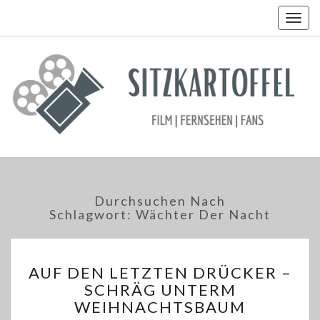
Togg
navig
Durchsuchen Nach
Schlagwort:
Wächter Der Nacht
AUF
AUF DEN LETZTEN DRÜCKER –
DEN
SCHRÄG UNTERM
LETZTEN
WEIHNACHTSBAUM
DRÜCKER