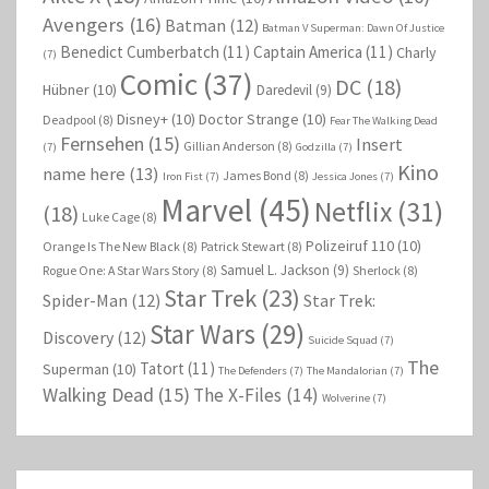
Avengers
(16)
Batman
(12)
Batman V Superman: Dawn Of Justice
Benedict Cumberbatch
(11)
Captain America
(11)
Charly
(7)
Comic
(37)
DC
(18)
Hübner
(10)
Daredevil
(9)
Disney+
(10)
Doctor Strange
(10)
Deadpool
(8)
Fear The Walking Dead
Fernsehen
(15)
Insert
Gillian Anderson
(8)
(7)
Godzilla
(7)
Kino
name here
(13)
James Bond
(8)
Iron Fist
(7)
Jessica Jones
(7)
Marvel
(45)
Netflix
(31)
(18)
Luke Cage
(8)
Polizeiruf 110
(10)
Orange Is The New Black
(8)
Patrick Stewart
(8)
Samuel L. Jackson
(9)
Rogue One: A Star Wars Story
(8)
Sherlock
(8)
Star Trek
(23)
Spider-Man
(12)
Star Trek:
Star Wars
(29)
Discovery
(12)
Suicide Squad
(7)
The
Tatort
(11)
Superman
(10)
The Defenders
(7)
The Mandalorian
(7)
Walking Dead
(15)
The X-Files
(14)
Wolverine
(7)