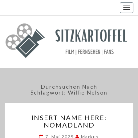
Togg
navig
Durchsuchen Nach
Schlagwort:
Willie Nelson
INSERT
INSERT NAME HERE:
NAME
NOMADLAND
HERE:
NOMADLAND
7. Mai 2025
Markus