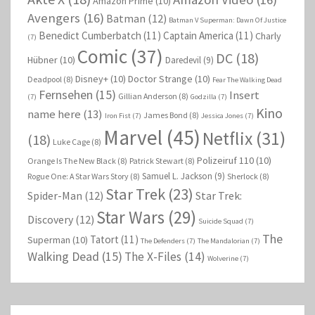
Amazon Prime
(10)
Avengers
(16)
Batman
(12)
Batman V Superman: Dawn Of Justice
Benedict Cumberbatch
(11)
Captain America
(11)
Charly
(7)
Comic
(37)
DC
(18)
Hübner
(10)
Daredevil
(9)
Disney+
(10)
Doctor Strange
(10)
Deadpool
(8)
Fear The Walking Dead
Fernsehen
(15)
Insert
Gillian Anderson
(8)
(7)
Godzilla
(7)
Kino
name here
(13)
James Bond
(8)
Iron Fist
(7)
Jessica Jones
(7)
Marvel
(45)
Netflix
(31)
(18)
Luke Cage
(8)
Polizeiruf 110
(10)
Orange Is The New Black
(8)
Patrick Stewart
(8)
Samuel L. Jackson
(9)
Rogue One: A Star Wars Story
(8)
Sherlock
(8)
Star Trek
(23)
Spider-Man
(12)
Star Trek:
Star Wars
(29)
Discovery
(12)
Suicide Squad
(7)
The
Tatort
(11)
Superman
(10)
The Defenders
(7)
The Mandalorian
(7)
Walking Dead
(15)
The X-Files
(14)
Wolverine
(7)