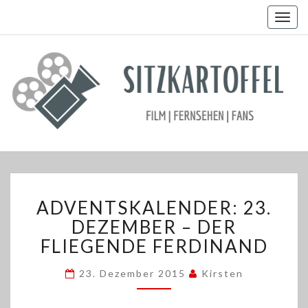
Togg
navig
ADVENTSKALENDER:
ADVENTSKALENDER: 23.
23.
DEZEMBER
DEZEMBER – DER
–
FLIEGENDE FERDINAND
DER
FLIEGENDE
23. Dezember 2015
Kirsten
FERDINAND