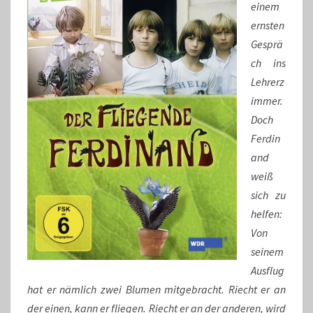
einem
ernsten
Gesprä
ch ins
Lehrerz
immer.
Doch
Ferdin
and
weiß
sich zu
helfen:
Von
seinem
Ausflug
hat er nämlich zwei Blumen mitgebracht. Riecht er an
der einen, kann er fliegen. Riecht er an der anderen, wird