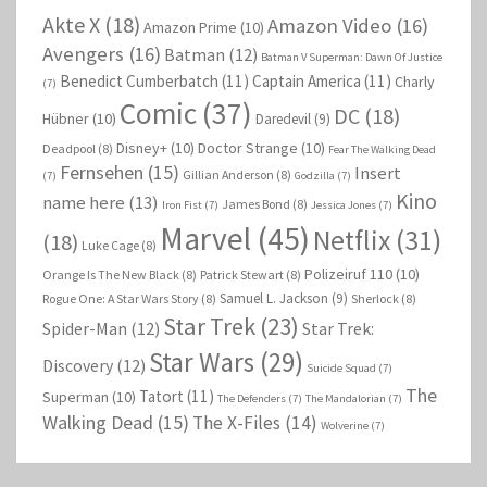
Akte X
(18)
Amazon Video
(16)
Amazon Prime
(10)
Avengers
(16)
Batman
(12)
Batman V Superman: Dawn Of Justice
Benedict Cumberbatch
(11)
Captain America
(11)
Charly
(7)
Comic
(37)
DC
(18)
Hübner
(10)
Daredevil
(9)
Disney+
(10)
Doctor Strange
(10)
Deadpool
(8)
Fear The Walking Dead
Fernsehen
(15)
Insert
Gillian Anderson
(8)
(7)
Godzilla
(7)
Kino
name here
(13)
James Bond
(8)
Iron Fist
(7)
Jessica Jones
(7)
Marvel
(45)
Netflix
(31)
(18)
Luke Cage
(8)
Polizeiruf 110
(10)
Orange Is The New Black
(8)
Patrick Stewart
(8)
Samuel L. Jackson
(9)
Rogue One: A Star Wars Story
(8)
Sherlock
(8)
Star Trek
(23)
Spider-Man
(12)
Star Trek:
Star Wars
(29)
Discovery
(12)
Suicide Squad
(7)
The
Tatort
(11)
Superman
(10)
The Defenders
(7)
The Mandalorian
(7)
Walking Dead
(15)
The X-Files
(14)
Wolverine
(7)