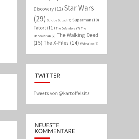
Star Wars
Discovery
(12)
(29)
Superman
(10)
Suicide Squad
(7)
Tatort
(11)
The Defenders
(7)
The
The Walking Dead
Mandalorian
(7)
(15)
The X-Files
(14)
Wolverine
(7)
TWITTER
Tweets von @kartoffelsitz
NEUESTE
KOMMENTARE