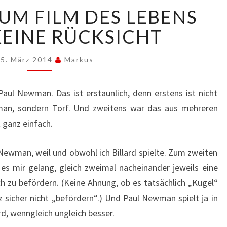
DIE
ZUM FILM DES LEBENS
MUSIK
ZUM
EINE RÜCKSICHT
FILM
DES
5. März 2014
Markus
LEBENS
NIMMT
KEINE
 Paul Newman. Das ist erstaunlich, denn erstens ist nicht
RÜCKSICHT
n, sondern Torf. Und zweitens war das aus mehreren
 ganz einfach.
 Newman, weil und obwohl ich Billard spielte. Zum zweiten
es mir gelang, gleich zweimal nacheinander jeweils eine
h zu befördern. (Keine Ahnung, ob es tatsächlich „Kugel“
z sicher nicht „befördern“.) Und Paul Newman spielt ja in
rd, wenngleich ungleich besser.