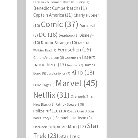
Batman V Superman: Dawn Of Justice
(7)
Benedict Cumberbatch
(11)
Captain America
(11)
Charly Hübner
Comic
(37)
(10)
Daredevil
DC
(18)
Disney+
(9)
Deadpool
(8)
(10)
Doctor Strange
(10)
Fear The
Fernsehen
(15)
Walking Dead
(7)
Insert
Gillian Anderson
(8)
Godzilla
(7)
name here
(13)
James
Iron Fist
(7)
Kino
(18)
Bond
(8)
Jessica Jones
(7)
Marvel
(45)
Luke Cage
(8)
Netflix
(31)
Orange Is The
New Black
(8)
Patrick Stewart
(8)
Polizeiruf 110
(10)
Rogue One: A Star
Samuel L. Jackson
(9)
Wars Story
(8)
Star
Spider-Man
(12)
Sherlock
(8)
Trek
(23)
Star Trek: