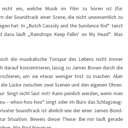
n nicht ein, welche Musik im Film zu hören ist (für
rn der Soundtrack einer Szene, die nicht unwesentlich zu
gen hat: In „Butch Cassidy and the Sundance Kid“ tanzt
d dazu läuft „Raindrops Keep Fallin’ on My Head“. Was
 sich die musikalische Tonspur des Lebens nicht immer
h darauf konzentrieren, lässig zu James Brown durch die
arschieren, um sie etwas weniger trist zu machen. Aber
 die Lücke zwischen zwei Szenen und den eigenen Ohren.
ur: Singt nicht laut mit! Kann peinlich werden, wenn man
you – whoo-hoo-hoo“ singt oder im Büro das Schlagzeug-
 privater Soundtrack ist ähnlich wie der einer James-Bond-
ur Situation. Beweis dieser These: Bei mir läuft gerade
bleiben. Wie Paul Newman.