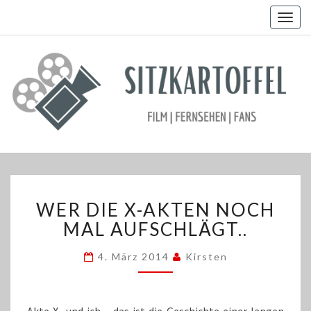
Togg
navig
WER
WER DIE X-AKTEN NOCH
DIE
X-
MAL AUFSCHLÄGT..
AKTEN
NOCH
4. März 2014
Kirsten
MAL
AUFSCHLÄGT..