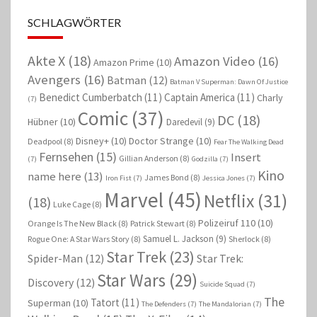
SCHLAGWÖRTER
Akte X
(18)
Amazon Video
(16)
Amazon Prime
(10)
Avengers
(16)
Batman
(12)
Batman V Superman: Dawn Of Justice
Benedict Cumberbatch
(11)
Captain America
(11)
Charly
(7)
Comic
(37)
DC
(18)
Hübner
(10)
Daredevil
(9)
Disney+
(10)
Doctor Strange
(10)
Deadpool
(8)
Fear The Walking Dead
Fernsehen
(15)
Insert
Gillian Anderson
(8)
(7)
Godzilla
(7)
Kino
name here
(13)
James Bond
(8)
Iron Fist
(7)
Jessica Jones
(7)
Marvel
(45)
Netflix
(31)
(18)
Luke Cage
(8)
Polizeiruf 110
(10)
Orange Is The New Black
(8)
Patrick Stewart
(8)
Samuel L. Jackson
(9)
Rogue One: A Star Wars Story
(8)
Sherlock
(8)
Star Trek
(23)
Spider-Man
(12)
Star Trek:
Star Wars
(29)
Discovery
(12)
Suicide Squad
(7)
The
Tatort
(11)
Superman
(10)
The Defenders
(7)
The Mandalorian
(7)