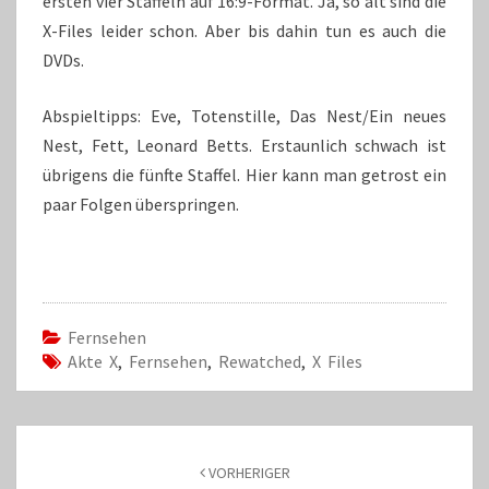
ersten vier Staffeln auf 16:9-Format. Ja, so alt sind die
X-Files leider schon. Aber bis dahin tun es auch die
DVDs.
Abspieltipps: Eve, Totenstille, Das Nest/Ein neues
Nest, Fett, Leonard Betts. Erstaunlich schwach ist
übrigens die fünfte Staffel. Hier kann man getrost ein
paar Folgen überspringen.
Fernsehen
Akte X
,
Fernsehen
,
Rewatched
,
X Files
Beitrags-
Navigation
VORHERIGER