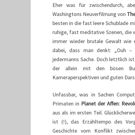
Eher was für zwischendurch, ab
Washingtons Neuverfilmung von
The
besten in die fast leere Schublade mi
ruhige, fast meditative Szenen, die
immer wieder brutale Gewalt wie e
dabei, dass man denkt: „Ouh – mu
jedermanns Sache. Doch letztlich is
der allein mit den bösen Bub
Kameraperspektiven und guten Darst
Unfassbar, was in Sachen Compute
Primaten in
Planet der Affen: Revol
aus als im ersten Teil. Glücklicher
ist (!), das Erzähltempo des Vor
Geschichte vom Konflikt zwische