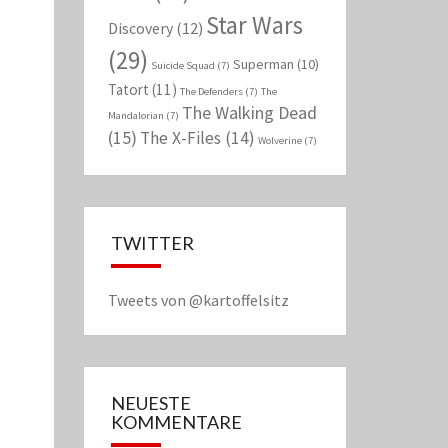
Star Wars
Discovery
(12)
(29)
Superman
(10)
Suicide Squad
(7)
Tatort
(11)
The Defenders
(7)
The
The Walking Dead
Mandalorian
(7)
(15)
The X-Files
(14)
Wolverine
(7)
TWITTER
Tweets von @kartoffelsitz
NEUESTE
KOMMENTARE