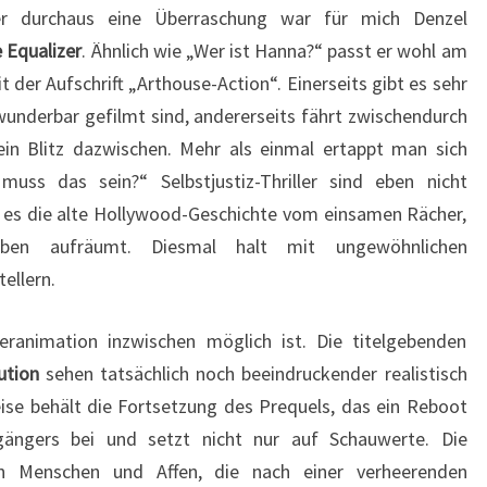
er durchaus eine Überraschung war für mich Denzel
 Equalizer
. Ähnlich wie „Wer ist Hanna?“ passt er wohl am
t der Aufschrift „Arthouse-Action“. Einerseits gibt es sehr
 wunderbar gefilmt sind, andererseits fährt zwischendurch
in Blitz dazwischen. Mehr als einmal ertappt man sich
ss das sein?“ Selbstjustiz-Thriller sind eben nicht
t es die alte Hollywood-Geschichte vom einsamen Rächer,
en aufräumt. Diesmal halt mit ungewöhnlichen
ellern.
ranimation inzwischen möglich ist. Die titelgebenden
ution
sehen tatsächlich noch beeindruckender realistisch
weise behält die Fortsetzung des Prequels, das ein Reboot
gängers bei und setzt nicht nur auf Schauwerte. Die
n Menschen und Affen, die nach einer verheerenden