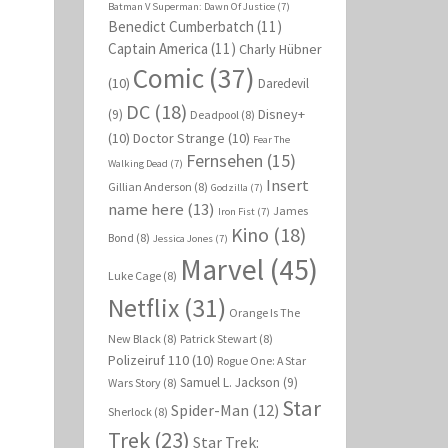
Batman V Superman: Dawn Of Justice
(7)
Benedict Cumberbatch
(11)
Captain America
(11)
Charly Hübner
Comic
(37)
(10)
Daredevil
DC
(18)
Disney+
(9)
Deadpool
(8)
(10)
Doctor Strange
(10)
Fear The
Fernsehen
(15)
Walking Dead
(7)
Insert
Gillian Anderson
(8)
Godzilla
(7)
name here
(13)
James
Iron Fist
(7)
Kino
(18)
Bond
(8)
Jessica Jones
(7)
Marvel
(45)
Luke Cage
(8)
Netflix
(31)
Orange Is The
New Black
(8)
Patrick Stewart
(8)
Polizeiruf 110
(10)
Rogue One: A Star
Samuel L. Jackson
(9)
Wars Story
(8)
Star
Spider-Man
(12)
Sherlock
(8)
Trek
(23)
Star Trek: