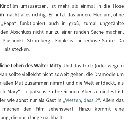
 Kinofilm umzusetzen, ist mehr als einmal in die Hose
lm
macht alles richtig. Er nutzt das andere Medium, ohne
„Papa“ funktioniert auch in groß, zumal ungezählte
 den Abschluss nicht nur zu einer runden Sache machen,
 Pluspunkt: Strombergs Finale ist bitterböse Satire. Da
 Hals stecken.
liche Leben des Walter Mitty
. Und das trotz (oder wegen)
 Man sollte vielleicht nicht soweit gehen, die Dramödie um
der allen Mut zusammen nimmt und die Welt entdeckt, als
ach Mary“-Tollpatschs zu bezeichnen. Aber zumindest ist
er wie sonst nur als Gast in
„Wetten, dass..?“
. Allein das
n machen den Film sehenswert. Hinzu kommt eine
ng, die noch lange nachhallt.