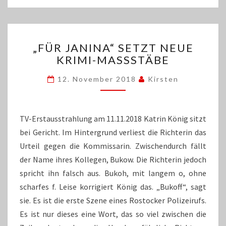
„FÜR
„FÜR JANINA“ SETZT NEUE
JANINA“
KRIMI-MASSSTÄBE
SETZT
NEUE
12. November 2018
Kirsten
KRIMI-
MASSSTÄBE
TV-Erstausstrahlung am 11.11.2018 Katrin König sitzt
bei Gericht. Im Hintergrund verliest die Richterin das
Urteil gegen die Kommissarin. Zwischendurch fällt
der Name ihres Kollegen, Bukow. Die Richterin jedoch
spricht ihn falsch aus. Bukoh, mit langem o, ohne
scharfes f. Leise korrigiert König das. „Bukoff“, sagt
sie. Es ist die erste Szene eines Rostocker Polizeirufs.
Es ist nur dieses eine Wort, das so viel zwischen die