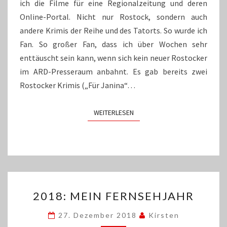
ich die Filme für eine Regionalzeitung und deren
Online-Portal. Nicht nur Rostock, sondern auch
andere Krimis der Reihe und des Tatorts. So wurde ich
Fan. So großer Fan, dass ich über Wochen sehr
enttäuscht sein kann, wenn sich kein neuer Rostocker
im ARD-Presseraum anbahnt. Es gab bereits zwei
Rostocker Krimis („Für Janina“…
WEITERLESEN
WEITERLESEN
2018:
2018: MEIN FERNSEHJAHR
MEIN
FERNSEHJAHR
27. Dezember 2018
Kirsten