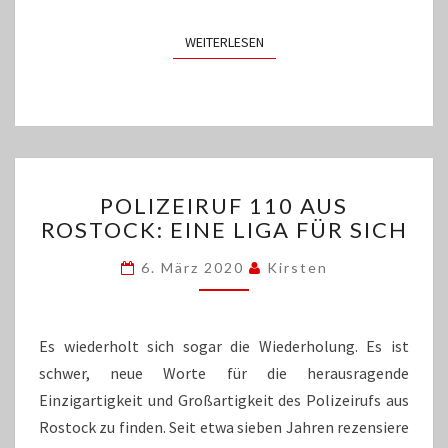
WEITERLESEN
WEITERLESEN
POLIZEIRUF
POLIZEIRUF 110 AUS
110
ROSTOCK: EINE LIGA FÜR SICH
AUS
ROSTOCK:
6. März 2020
Kirsten
EINE
LIGA
FÜR
SICH
Es wiederholt sich sogar die Wiederholung. Es ist
schwer, neue Worte für die herausragende
Einzigartigkeit und Großartigkeit des Polizeirufs aus
Rostock zu finden. Seit etwa sieben Jahren rezensiere