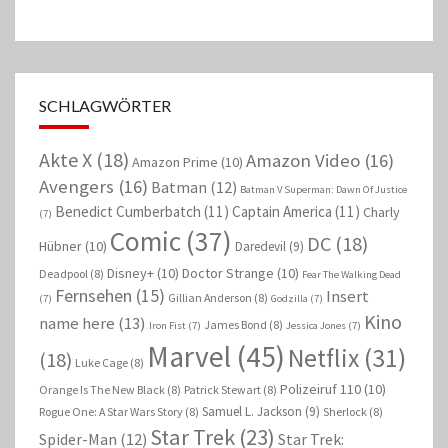
SCHLAGWÖRTER
Akte X
(18)
Amazon Video
(16)
Amazon Prime
(10)
Avengers
(16)
Batman
(12)
Batman V Superman: Dawn Of Justice
Benedict Cumberbatch
(11)
Captain America
(11)
Charly
(7)
Comic
(37)
DC
(18)
Hübner
(10)
Daredevil
(9)
Disney+
(10)
Doctor Strange
(10)
Deadpool
(8)
Fear The Walking Dead
Fernsehen
(15)
Insert
Gillian Anderson
(8)
(7)
Godzilla
(7)
Kino
name here
(13)
James Bond
(8)
Iron Fist
(7)
Jessica Jones
(7)
Marvel
(45)
Netflix
(31)
(18)
Luke Cage
(8)
Polizeiruf 110
(10)
Orange Is The New Black
(8)
Patrick Stewart
(8)
Samuel L. Jackson
(9)
Rogue One: A Star Wars Story
(8)
Sherlock
(8)
Star Trek
(23)
Spider-Man
(12)
Star Trek: