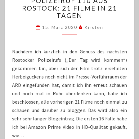
POLIZEIRUF 110 AUS
110
ROSTOCK: 21 FILME IN 21
AUS
TAGEN
ROSTOCK:
21
15. März 2020
Kirsten
FILME
IN
21
TAGEN
Nachdem ich kürzlich in den Genuss des nächsten
Rostocker Polizeirufs („Der Tag wird kommen“)
gekommen bin, aber sich der Film trotz ersehnten
Herbeiguckens noch nicht im Presse-Vorführraum der
ARD eingefunden hat, damit ich ihn erneut schauen
und noch mal in Ruhe überdenken kann, habe ich
beschlossen, alle vorherigen 21 Filme noch einmal zu
schauen und darüber zu bloggen. Das wird also ein
sehr sehr langer Blogeintrag. Die ersten 16 Fälle habe
ich bei Amazon Prime Video in HD-Qualität gekauft,
wie…