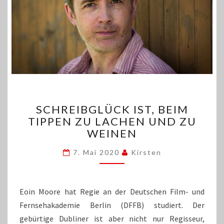
SCHREIBGLÜCK
SCHREIBGLÜCK IST, BEIM
IST,
TIPPEN ZU LACHEN UND ZU
BEIM
WEINEN
TIPPEN
ZU
7. Mai 2020
Kirsten
LACHEN
UND
ZU
WEINEN
Eoin Moore hat Regie an der Deutschen Film- und
Fernsehakademie Berlin (DFFB) studiert. Der
gebürtige Dubliner ist aber nicht nur Regisseur,