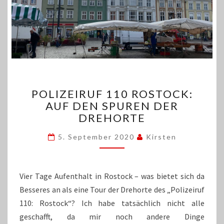
POLIZEIRUF
POLIZEIRUF 110 ROSTOCK:
110
AUF DEN SPUREN DER
ROSTOCK:
DREHORTE
AUF
DEN
5. September 2020
Kirsten
SPUREN
DER
DREHORTE
Vier Tage Aufenthalt in Rostock – was bietet sich da
Besseres an als eine Tour der Drehorte des „Polizeiruf
110: Rostock“? Ich habe tatsächlich nicht alle
geschafft, da mir noch andere Dinge