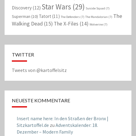
Star Wars
(29)
Discovery
(12)
Suicide Squad
(7)
The
Tatort
(11)
Superman
(10)
The Defenders
(7)
The Mandalorian
(7)
Walking Dead
(15)
The X-Files
(14)
Wolverine
(7)
TWITTER
Tweets von @kartoffelsitz
NEUESTE KOMMENTARE
Insert name here: In den Straßen der Bronx |
Sitzkartoffel.de
zu
Adventskalender: 18.
Dezember – Modern Family