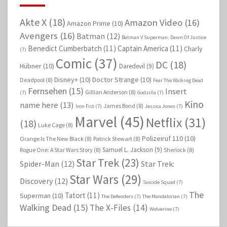
Akte X
(18)
Amazon Video
(16)
Amazon Prime
(10)
Avengers
(16)
Batman
(12)
Batman V Superman: Dawn Of Justice
Benedict Cumberbatch
(11)
Captain America
(11)
Charly
(7)
Comic
(37)
DC
(18)
Hübner
(10)
Daredevil
(9)
Disney+
(10)
Doctor Strange
(10)
Deadpool
(8)
Fear The Walking Dead
Fernsehen
(15)
Insert
Gillian Anderson
(8)
(7)
Godzilla
(7)
Kino
name here
(13)
James Bond
(8)
Iron Fist
(7)
Jessica Jones
(7)
Marvel
(45)
Netflix
(31)
(18)
Luke Cage
(8)
Polizeiruf 110
(10)
Orange Is The New Black
(8)
Patrick Stewart
(8)
Samuel L. Jackson
(9)
Rogue One: A Star Wars Story
(8)
Sherlock
(8)
Star Trek
(23)
Spider-Man
(12)
Star Trek:
Star Wars
(29)
Discovery
(12)
Suicide Squad
(7)
The
Tatort
(11)
Superman
(10)
The Defenders
(7)
The Mandalorian
(7)
Walking Dead
(15)
The X-Files
(14)
Wolverine
(7)