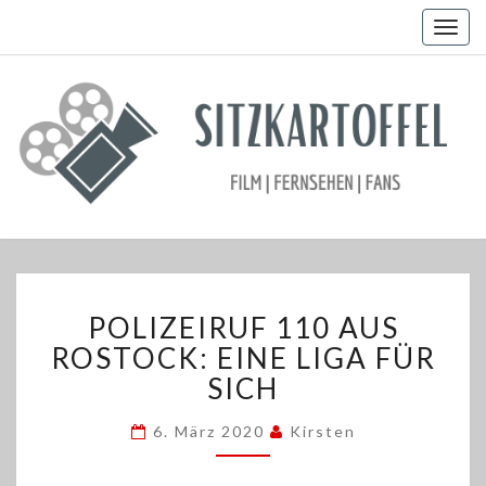
Togg
navig
POLIZEIRUF
POLIZEIRUF 110 AUS
110
AUS
ROSTOCK: EINE LIGA FÜR
ROSTOCK:
SICH
EINE
LIGA
6. März 2020
Kirsten
FÜR
SICH