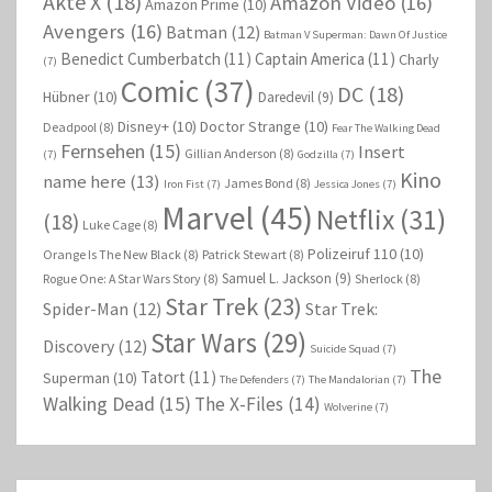
Akte X
(18)
Amazon Video
(16)
Amazon Prime
(10)
Avengers
(16)
Batman
(12)
Batman V Superman: Dawn Of Justice
Benedict Cumberbatch
(11)
Captain America
(11)
Charly
(7)
Comic
(37)
DC
(18)
Hübner
(10)
Daredevil
(9)
Disney+
(10)
Doctor Strange
(10)
Deadpool
(8)
Fear The Walking Dead
Fernsehen
(15)
Insert
Gillian Anderson
(8)
(7)
Godzilla
(7)
Kino
name here
(13)
James Bond
(8)
Iron Fist
(7)
Jessica Jones
(7)
Marvel
(45)
Netflix
(31)
(18)
Luke Cage
(8)
Polizeiruf 110
(10)
Orange Is The New Black
(8)
Patrick Stewart
(8)
Samuel L. Jackson
(9)
Rogue One: A Star Wars Story
(8)
Sherlock
(8)
Star Trek
(23)
Spider-Man
(12)
Star Trek:
Star Wars
(29)
Discovery
(12)
Suicide Squad
(7)
The
Tatort
(11)
Superman
(10)
The Defenders
(7)
The Mandalorian
(7)
Walking Dead
(15)
The X-Files
(14)
Wolverine
(7)