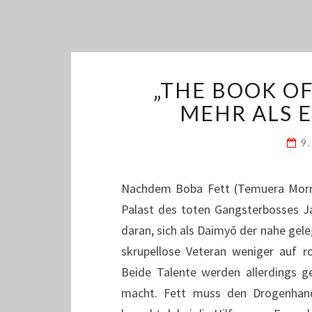
„THE BOOK OF
MEHR ALS 
9
Nachdem Boba Fett (Temuera Morr
Palast des toten Gangsterbosses Ja
daran, sich als Daimyō der nahe gele
skrupellose Veteran weniger auf r
Beide Talente werden allerdings ge
macht. Fett muss den Drogenhand