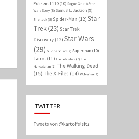
Polizeiruf 110
(10)
Rogue One: A Star
Samuel L. Jackson
(9)
Wars Story
(8)
Star
Spider-Man
(12)
Sherlock
(8)
Trek
(23)
Star Trek:
Star Wars
Discovery
(12)
(29)
Superman
(10)
Suicide Squad
(7)
Tatort
(11)
The Defenders
(7)
The
The Walking Dead
Mandalorian
(7)
(15)
The X-Files
(14)
Wolverine
(7)
TWITTER
Tweets von @kartoffelsitz