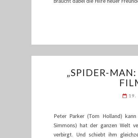
braucht dabei die Hilfe neuer Freun
„SPIDER-MAN:
FIL
19.
Peter Parker (Tom Holland) kann 
Simmons) hat der ganzen Welt ver
verbirgt. Und schiebt ihm gleich