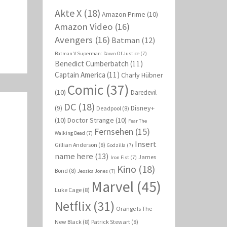
Akte X
(18)
Amazon Prime
(10)
Amazon Video
(16)
Avengers
(16)
Batman
(12)
Batman V Superman: Dawn Of Justice
(7)
Benedict Cumberbatch
(11)
Captain America
(11)
Charly Hübner
Comic
(37)
(10)
Daredevil
DC
(18)
Disney+
(9)
Deadpool
(8)
(10)
Doctor Strange
(10)
Fear The
Fernsehen
(15)
Walking Dead
(7)
Insert
Gillian Anderson
(8)
Godzilla
(7)
name here
(13)
James
Iron Fist
(7)
Kino
(18)
Bond
(8)
Jessica Jones
(7)
Marvel
(45)
Luke Cage
(8)
Netflix
(31)
Orange Is The
New Black
(8)
Patrick Stewart
(8)