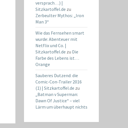
versprach…) |
Sitzkartoffel.de
zu
Zerbeulter Mythos: „Iron
Man 3“
Wie das Fernsehen smart
wurde: Abenteuer mit
Netflix und Co. |
Sitzkartoffel.de
zu
Die
Farbe des Lebens ist…
Orange
Sauberes Dutzend: die
Comic-Con-Trailer 2016
(1) | Sitzkartoffel.de
zu
„Batman v Superman:
Dawn Of Justice“ – viel
Lärm um überhaupt nichts