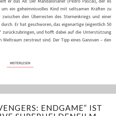
ift er das All: Der Mandalorianer (Pedro Pascal), der es
MANDALORIAN“
h um ein geheimnisvolles Kind mit seltsamen Kräften zu
 zwischen den Überresten des Sternenkriegs und einer
 durch. Er hat geschworen, das eigenartige (eigentlich 50
 zurückzubringen, und hofft dabei auf die Unterstützung
im Weltraum zerstreut sind. Der Tipp eines Ganoven – den
WEITERLESEN
WEITERLESEN
EXCELSIOR!
AVENGERS: ENDGAME“ IST
„AVENGERS:
ENDGAME“