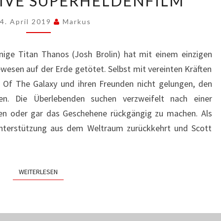
IVE SUPERHELDENFILM
IST
DER
4. April 2019
Markus
ULTIMATIVE
SUPERHELDENFILM
nige Titan Thanos (Josh Brolin) hat mit einem einzigen
ewesen auf der Erde getötet. Selbst mit vereinten Kräften
s Of The Galaxy und ihren Freunden nicht gelungen, den
n. Die Überlebenden suchen verzweifelt nach einer
chen oder gar das Geschehene rückgängig zu machen. Als
Unterstützung aus dem Weltraum zurückkehrt und Scott
WEITERLESEN
WEITERLESEN