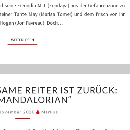
und seine Freundin M.J. (Zendaya) aus der Gefahrenzone zu
 seiner Tante May (Marisa Tomei) und dem frisch von ihr
 Hogan (Jon Favreau). Doch…
WEITERLESEN
WEITERLESEN
DER
SAME REITER IST ZURÜCK:
(FAST)
EINSAME
 MANDALORIAN“
REITER
IST
 November 2020
Markus
ZURÜCK:
„THE