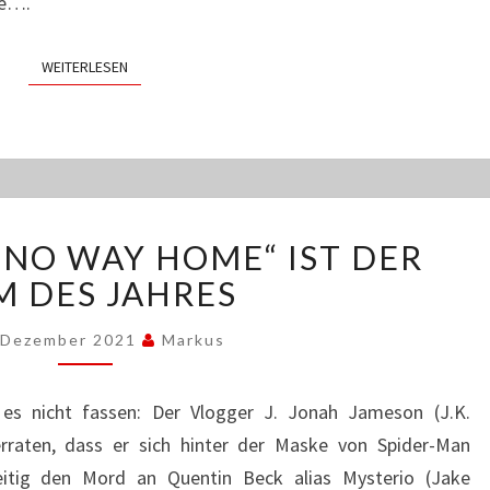
de….
WEITERLESEN
WEITERLESEN
„SPIDER-
 NO WAY HOME“ IST DER
MAN:
NO
M DES JAHRES
WAY
HOME“
 Dezember 2021
Markus
IST
DER
es nicht fassen: Der Vlogger J. Jonah Jameson (J.K.
FILM
raten, dass er sich hinter der Maske von Spider-Man
DES
JAHRES
zeitig den Mord an Quentin Beck alias Mysterio (Jake