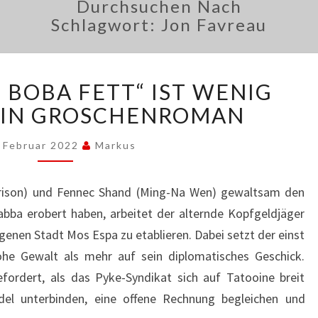
Durchsuchen Nach
Schlagwort:
Jon Favreau
„THE
 BOBA FETT“ IST WENIG
BOOK
OF
EIN GROSCHENROMAN
BOBA
FETT“
. Februar 2022
Markus
IST
WENIG
ison) und Fennec Shand (Ming-Na Wen) gewaltsam den
MEHR
bba erobert haben, arbeitet der alternde Kopfgeldjäger
ALS
EIN
genen Stadt Mos Espa zu etablieren. Dabei setzt der einst
GROSCHENROMAN
ohe Gewalt als mehr auf sein diplomatisches Geschick.
fordert, als das Pyke-Syndikat sich auf Tatooine breit
el unterbinden, eine offene Rechnung begleichen und