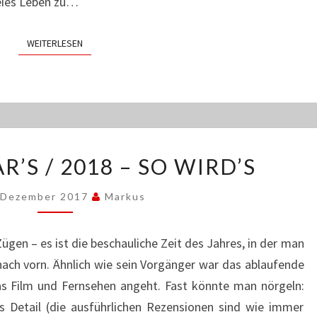
reies Leben zu…
WEITERLESEN
WEITERLESEN
2017
R’S / 2018 – SO WIRD’S
–
SO
 Dezember 2017
Markus
WAR’S
/
2018
Zügen – es ist die beschauliche Zeit des Jahres, in der man
–
nach vorn. Ähnlich wie sein Vorgänger war das ablaufende
SO
as Film und Fernsehen angeht. Fast könnte man nörgeln:
WIRD’S
ns Detail (die ausführlichen Rezensionen sind wie immer