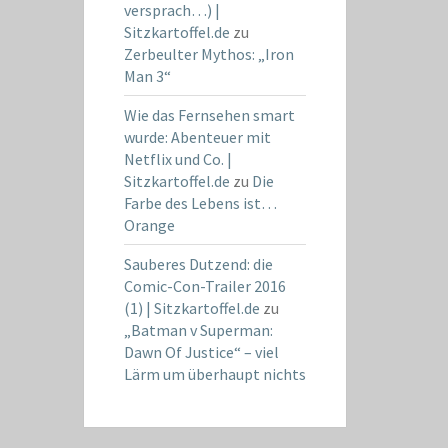
versprach…) |
Sitzkartoffel.de
zu
Zerbeulter Mythos: „Iron
Man 3“
Wie das Fernsehen smart
wurde: Abenteuer mit
Netflix und Co. |
Sitzkartoffel.de
zu
Die
Farbe des Lebens ist…
Orange
Sauberes Dutzend: die
Comic-Con-Trailer 2016
(1) | Sitzkartoffel.de
zu
„Batman v Superman:
Dawn Of Justice“ – viel
Lärm um überhaupt nichts