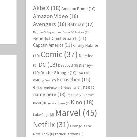
Akte X
(18)
Amazon Prime
(10)
Amazon Video
(16)
Avengers
(16)
Batman
(12)
Batman V Superman: Dawn Of Justice
(7)
Benedict Cumberbatch
(11)
Captain America
(11)
Charly Hübner
Comic
(37)
(10)
Daredevil
DC
(18)
Disney+
(9)
Deadpool
(8)
(10)
Doctor Strange
(10)
Fear The
Fernsehen
(15)
Walking Dead
(7)
Insert
Gillian Anderson
(8)
Godzilla
(7)
name here
(13)
James
Iron Fist
(7)
Kino
(18)
Bond
(8)
Jessica Jones
(7)
Marvel
(45)
Luke Cage
(8)
Netflix
(31)
Orange Is The
New Black
(8)
Patrick Stewart
(8)