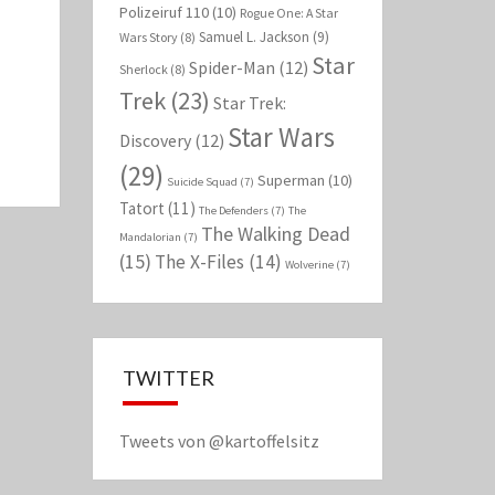
Polizeiruf 110
(10)
Rogue One: A Star
Samuel L. Jackson
(9)
Wars Story
(8)
Star
Spider-Man
(12)
Sherlock
(8)
Trek
(23)
Star Trek:
Star Wars
Discovery
(12)
(29)
Superman
(10)
Suicide Squad
(7)
Tatort
(11)
The Defenders
(7)
The
The Walking Dead
Mandalorian
(7)
(15)
The X-Files
(14)
Wolverine
(7)
TWITTER
Tweets von @kartoffelsitz