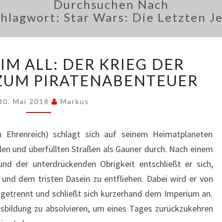
Durchsuchen Nach
chlagwort:
Star Wars: Die Letzten J
ALLEINGANG
IM ALL: DER KRIEG DER
IM
ALL:
ZUM PIRATENABENTEUER
DER
KRIEG
30. Mai 2018
Markus
DER
STERNE
 Ehrenreich) schlägt sich auf seinem Heimatplaneten
WIRD
len und überfüllten Straßen als Gauner durch. Nach einem
ZUM
PIRATENABENTEUER
 und der unterdrückenden Obrigkeit entschließt er sich,
und dem tristen Dasein zu entfliehen. Dabei wird er von
e) getrennt und schließt sich kurzerhand dem Imperium an.
nausbildung zu absolvieren, um eines Tages zurückzukehren