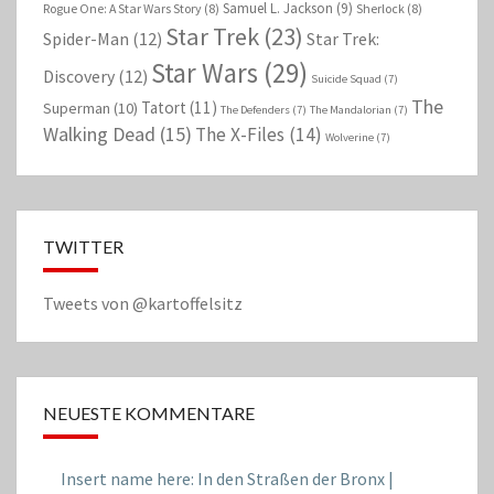
Samuel L. Jackson
(9)
Rogue One: A Star Wars Story
(8)
Sherlock
(8)
Star Trek
(23)
Spider-Man
(12)
Star Trek:
Star Wars
(29)
Discovery
(12)
Suicide Squad
(7)
The
Tatort
(11)
Superman
(10)
The Defenders
(7)
The Mandalorian
(7)
Walking Dead
(15)
The X-Files
(14)
Wolverine
(7)
TWITTER
Tweets von @kartoffelsitz
NEUESTE KOMMENTARE
Insert name here: In den Straßen der Bronx |