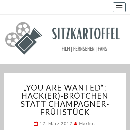
Togg
navig
„YOU
„YOU ARE WANTED“:
ARE
WANTED“:
HACK(ER)-BRÖTCHEN
HACK(ER)-
STATT CHAMPAGNER-
BRÖTCHEN
FRÜHSTÜCK
STATT
CHAMPAGNER-
17. März 2017
Markus
FRÜHSTÜCK