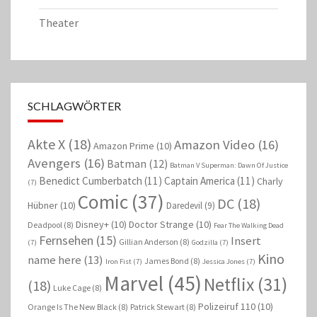
Theater
SCHLAGWÖRTER
Akte X
(18)
Amazon Video
(16)
Amazon Prime
(10)
Avengers
(16)
Batman
(12)
Batman V Superman: Dawn Of Justice
Benedict Cumberbatch
(11)
Captain America
(11)
Charly
(7)
Comic
(37)
DC
(18)
Hübner
(10)
Daredevil
(9)
Disney+
(10)
Doctor Strange
(10)
Deadpool
(8)
Fear The Walking Dead
Fernsehen
(15)
Insert
Gillian Anderson
(8)
(7)
Godzilla
(7)
Kino
name here
(13)
James Bond
(8)
Iron Fist
(7)
Jessica Jones
(7)
Marvel
(45)
Netflix
(31)
(18)
Luke Cage
(8)
Polizeiruf 110
(10)
Orange Is The New Black
(8)
Patrick Stewart
(8)