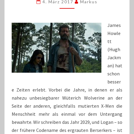
NOCH
4. März 2017
Markus
EINMAL
IN
DEN
James
KAMPF
Howle
tt
(Hugh
Jackm
an) hat
schon
besser
e Zeiten erlebt. Vorbei die Jahre, in denen er als
nahezu unbesiegbarer Wüterich Wolverine an der
Seite der anderen, gleichfalls mutierten X-Men die
Menschheit mehr als einmal vor dem Untergang
bewahrte. Wir schreiben das Jahr 2029, und Logan – so
der frühere Codename des ergrauten Berserkers – ist