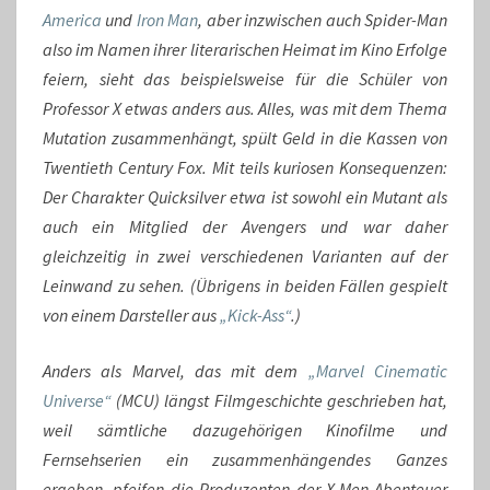
America
und
Iron Man
, aber inzwischen auch Spider-Man
also im Namen ihrer literarischen Heimat im Kino Erfolge
feiern, sieht das beispielsweise für die Schüler von
Professor X etwas anders aus. Alles, was mit dem Thema
Mutation zusammenhängt, spült Geld in die Kassen von
Twentieth Century Fox. Mit teils kuriosen Konsequenzen:
Der Charakter Quicksilver etwa ist sowohl ein Mutant als
auch ein Mitglied der Avengers und war daher
gleichzeitig in zwei verschiedenen Varianten auf der
Leinwand zu sehen. (Übrigens in beiden Fällen gespielt
von einem Darsteller aus
„Kick-Ass“
.)
Anders als Marvel, das mit dem
„Marvel Cinematic
Universe“
(MCU) längst Filmgeschichte geschrieben hat,
weil sämtliche dazugehörigen Kinofilme und
Fernsehserien ein zusammenhängendes Ganzes
ergeben, pfeifen die Produzenten der X-Men-Abenteuer