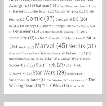
Avengers
(16)
Batman
(12)
Batman V Superman: Dawn Of Justice
Benedict Cumberbatch
(11)
Captain America
(11)
Charly
(7)
Comic
(37)
DC
(18)
Hübner
(10)
Daredevil
(9)
Disney+
(10)
Doctor Strange
(10)
Deadpool
(8)
Fear The Walking Dead
Fernsehen
(15)
Insert
Gillian Anderson
(8)
(7)
Godzilla
(7)
Kino
name here
(13)
James Bond
(8)
Iron Fist
(7)
Jessica Jones
(7)
Marvel
(45)
Netflix
(31)
(18)
Luke Cage
(8)
Polizeiruf 110
(10)
Orange Is The New Black
(8)
Patrick Stewart
(8)
Samuel L. Jackson
(9)
Rogue One: A Star Wars Story
(8)
Sherlock
(8)
Star Trek
(23)
Spider-Man
(12)
Star Trek:
Star Wars
(29)
Discovery
(12)
Suicide Squad
(7)
The
Tatort
(11)
Superman
(10)
The Defenders
(7)
The Mandalorian
(7)
Walking Dead
(15)
The X-Files
(14)
Wolverine
(7)