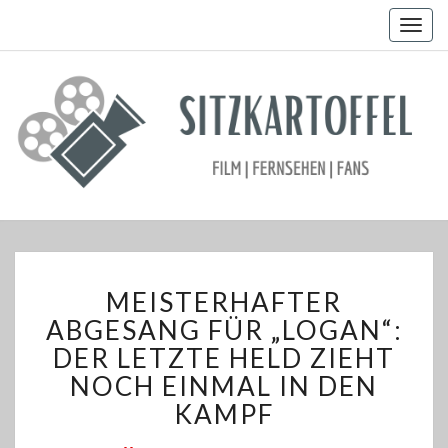
Togg
navig
MEISTERHAFTER
MEISTERHAFTER
ABGESANG
FÜR
ABGESANG FÜR „LOGAN“:
„LOGAN“:
DER LETZTE HELD ZIEHT
DER
NOCH EINMAL IN DEN
LETZTE
KAMPF
HELD
ZIEHT