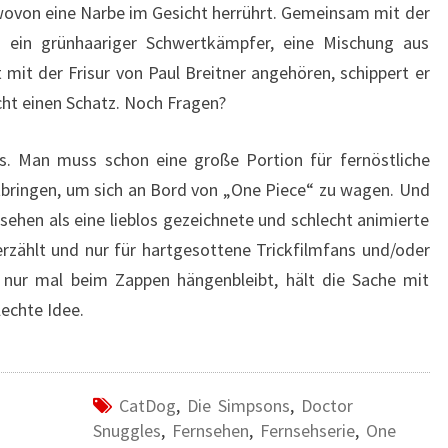
wovon eine Narbe im Gesicht herrührt. Gemeinsam mit der
 ein grünhaariger Schwertkämpfer, eine Mischung aus
 mit der Frisur von Paul Breitner angehören, schippert er
cht einen Schatz. Noch Fragen?
. Man muss schon eine große Portion für fernöstliche
tbringen, um sich an Bord von „One Piece“ zu wagen. Und
 sehen als eine lieblos gezeichnete und schlecht animierte
rzählt und nur für hartgesottene Trickfilmfans und/oder
r nur mal beim Zappen hängenbleibt, hält die Sache mit
lechte Idee.
CatDog
,
Die Simpsons
,
Doctor
Snuggles
,
Fernsehen
,
Fernsehserie
,
One