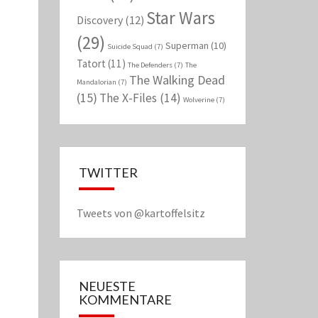
Star Wars
Discovery
(12)
(29)
Superman
(10)
Suicide Squad
(7)
Tatort
(11)
The Defenders
(7)
The
The Walking Dead
Mandalorian
(7)
(15)
The X-Files
(14)
Wolverine
(7)
TWITTER
Tweets von @kartoffelsitz
NEUESTE
KOMMENTARE