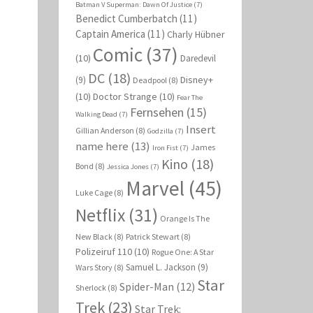
Batman V Superman: Dawn Of Justice
(7)
Benedict Cumberbatch
(11)
Captain America
(11)
Charly Hübner
Comic
(37)
(10)
Daredevil
DC
(18)
Disney+
(9)
Deadpool
(8)
(10)
Doctor Strange
(10)
Fear The
Fernsehen
(15)
Walking Dead
(7)
Insert
Gillian Anderson
(8)
Godzilla
(7)
name here
(13)
James
Iron Fist
(7)
Kino
(18)
Bond
(8)
Jessica Jones
(7)
Marvel
(45)
Luke Cage
(8)
Netflix
(31)
Orange Is The
New Black
(8)
Patrick Stewart
(8)
Polizeiruf 110
(10)
Rogue One: A Star
Samuel L. Jackson
(9)
Wars Story
(8)
Star
Spider-Man
(12)
Sherlock
(8)
Trek
(23)
Star Trek: