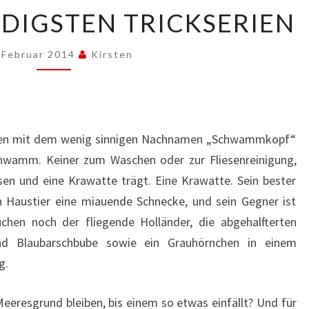
DIE
DIGSTEN TRICKSERIEN
MERKWÜRDIGSTEN
TRICKSERIEN
 Februar 2014
Kirsten
aden mit dem wenig sinnigen Nachnamen „Schwammkopf“
hwamm. Keiner zum Waschen oder zur Fliesenreinigung,
sen und eine Krawatte trägt. Eine Krawatte. Sein bester
in Haustier eine miauende Schnecke, und sein Gegner ist
chen noch der fliegende Holländer, die abgehalfterten
nd Blaubarschbube sowie ein Grauhörnchen in einem
g.
eresgrund bleiben, bis einem so etwas einfällt? Und für