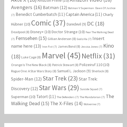
Amazon Prime
(10)
Avengers
(16)
Batman
(12)
Batman V Superman: Dawn Of Justice
Benedict Cumberbatch
(11)
Captain America
(11)
Charly
(7)
Comic
(37)
DC
(18)
Hübner
(10)
Daredevil
(9)
Disney+
(10)
Doctor Strange
(10)
Deadpool
(8)
Fear The Walking Dead
Fernsehen
(15)
Insert
Gillian Anderson
(8)
(7)
Godzilla
(7)
Kino
name here
(13)
James Bond
(8)
Iron Fist
(7)
Jessica Jones
(7)
Marvel
(45)
Netflix
(31)
(18)
Luke Cage
(8)
Polizeiruf 110
(10)
Orange Is The New Black
(8)
Patrick Stewart
(8)
Samuel L. Jackson
(9)
Rogue One: A Star Wars Story
(8)
Sherlock
(8)
Star Trek
(23)
Spider-Man
(12)
Star Trek:
Star Wars
(29)
Discovery
(12)
Suicide Squad
(7)
The
Tatort
(11)
Superman
(10)
The Defenders
(7)
The Mandalorian
(7)
Walking Dead
(15)
The X-Files
(14)
Wolverine
(7)