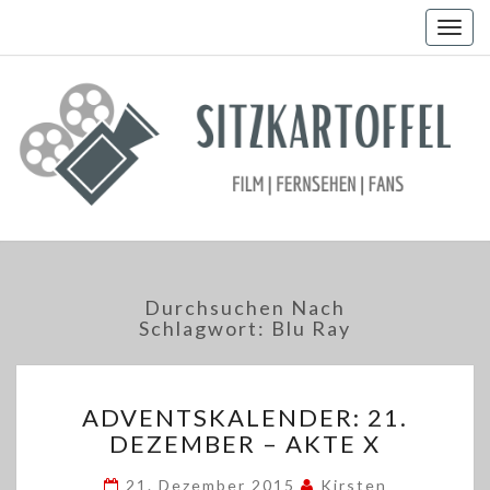
Togg
navig
Durchsuchen Nach
Schlagwort:
Blu Ray
ADVENTSKALENDER:
ADVENTSKALENDER: 21.
21.
DEZEMBER – AKTE X
DEZEMBER
–
21. Dezember 2015
Kirsten