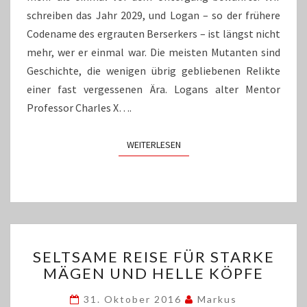
schreiben das Jahr 2029, und Logan – so der frühere
Codename des ergrauten Berserkers – ist längst nicht
mehr, wer er einmal war. Die meisten Mutanten sind
Geschichte, die wenigen übrig gebliebenen Relikte
einer fast vergessenen Ära. Logans alter Mentor
Professor Charles X….
WEITERLESEN
WEITERLESEN
SELTSAME
SELTSAME REISE FÜR STARKE
REISE
MÄGEN UND HELLE KÖPFE
FÜR
STARKE
31. Oktober 2016
Markus
MÄGEN