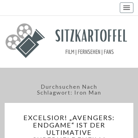
Togg
navig
Durchsuchen Nach
Schlagwort:
Iron Man
EXCELSIOR!
EXCELSIOR! „AVENGERS:
„AVENGERS:
ENDGAME“ IST DER
ENDGAME“
ULTIMATIVE
IST