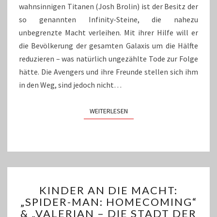
wahnsinnigen Titanen (Josh Brolin) ist der Besitz der
so genannten Infinity-Steine, die nahezu
unbegrenzte Macht verleihen. Mit ihrer Hilfe will er
die Bevölkerung der gesamten Galaxis um die Hälfte
reduzieren – was natürlich ungezählte Tode zur Folge
hätte. Die Avengers und ihre Freunde stellen sich ihm
in den Weg, sind jedoch nicht…
WEITERLESEN
WEITERLESEN
KINDER
KINDER AN DIE MACHT:
AN
„SPIDER-MAN: HOMECOMING“
DIE
& „VALERIAN – DIE STADT DER
MACHT: