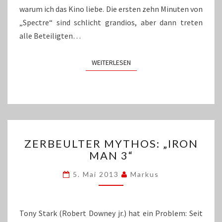
warum ich das Kino liebe. Die ersten zehn Minuten von
„Spectre“ sind schlicht grandios, aber dann treten
alle Beteiligten…
WEITERLESEN
WEITERLESEN
ZERBEULTER
ZERBEULTER MYTHOS: „IRON
MYTHOS:
MAN 3“
„IRON
MAN
5. Mai 2013
Markus
3“
Tony Stark (Robert Downey jr.) hat ein Problem: Seit