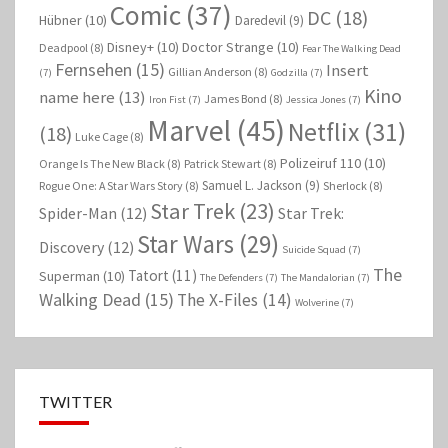
Comic
(37)
DC
(18)
Hübner
(10)
Daredevil
(9)
Disney+
(10)
Doctor Strange
(10)
Deadpool
(8)
Fear The Walking Dead
Fernsehen
(15)
Insert
Gillian Anderson
(8)
(7)
Godzilla
(7)
Kino
name here
(13)
James Bond
(8)
Iron Fist
(7)
Jessica Jones
(7)
Marvel
(45)
Netflix
(31)
(18)
Luke Cage
(8)
Polizeiruf 110
(10)
Orange Is The New Black
(8)
Patrick Stewart
(8)
Samuel L. Jackson
(9)
Rogue One: A Star Wars Story
(8)
Sherlock
(8)
Star Trek
(23)
Spider-Man
(12)
Star Trek:
Star Wars
(29)
Discovery
(12)
Suicide Squad
(7)
The
Tatort
(11)
Superman
(10)
The Defenders
(7)
The Mandalorian
(7)
Walking Dead
(15)
The X-Files
(14)
Wolverine
(7)
TWITTER