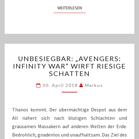
WEITERLESEN
WEITERLESEN
UNBESIEGBAR:
UNBESIEGBAR: „AVENGERS:
„AVENGERS:
INFINITY WAR“ WIRFT RIESIGE
INFINITY
SCHATTEN
WAR“
WIRFT
30. April 2018
Markus
RIESIGE
SCHATTEN
Thanos kommt. Der übermächtige Despot aus dem
All nähert sich nach blutigen Schlachten und
grausamen Massakern auf anderen Welten der Erde.
Bedrohlich, gnadenlos und unaufhaltsam. Das Ziel des