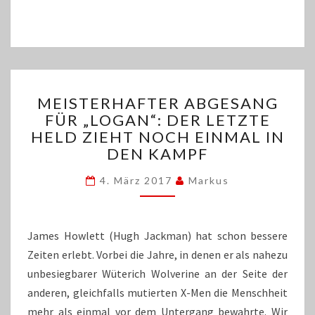
MEISTERHAFTER
MEISTERHAFTER ABGESANG
ABGESANG
FÜR „LOGAN“: DER LETZTE
FÜR
HELD ZIEHT NOCH EINMAL IN
„LOGAN“:
DER
DEN KAMPF
LETZTE
HELD
4. März 2017
Markus
ZIEHT
NOCH
EINMAL
James Howlett (Hugh Jackman) hat schon bessere
IN
Zeiten erlebt. Vorbei die Jahre, in denen er als nahezu
DEN
unbesiegbarer Wüterich Wolverine an der Seite der
KAMPF
anderen, gleichfalls mutierten X-Men die Menschheit
mehr als einmal vor dem Untergang bewahrte. Wir