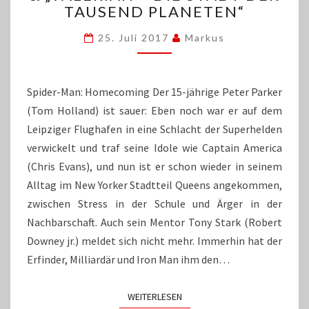
„SPIDER-
TAUSEND PLANETEN“
MAN:
HOMECOMING“
25. Juli 2017
Markus
&
„VALERIAN
–
Spider-Man: Homecoming Der 15-jährige Peter Parker
DIE
(Tom Holland) ist sauer: Eben noch war er auf dem
STADT
Leipziger Flughafen in eine Schlacht der Superhelden
DER
TAUSEND
verwickelt und traf seine Idole wie Captain America
PLANETEN“
(Chris Evans), und nun ist er schon wieder in seinem
Alltag im New Yorker Stadtteil Queens angekommen,
zwischen Stress in der Schule und Ärger in der
Nachbarschaft. Auch sein Mentor Tony Stark (Robert
Downey jr.) meldet sich nicht mehr. Immerhin hat der
Erfinder, Milliardär und Iron Man ihm den…
WEITERLESEN
WEITERLESEN