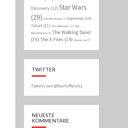
Star Wars
Discovery
(12)
(29)
Superman
(10)
Suicide Squad
(7)
Tatort
(11)
The Defenders
(7)
The
The Walking Dead
Mandalorian
(7)
(15)
The X-Files
(14)
Wolverine
(7)
TWITTER
Tweets von @kartoffelsitz
NEUESTE
KOMMENTARE