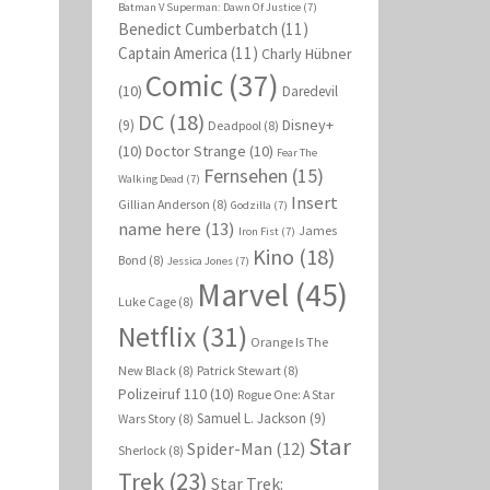
Batman V Superman: Dawn Of Justice
(7)
Benedict Cumberbatch
(11)
Captain America
(11)
Charly Hübner
Comic
(37)
(10)
Daredevil
DC
(18)
Disney+
(9)
Deadpool
(8)
(10)
Doctor Strange
(10)
Fear The
Fernsehen
(15)
Walking Dead
(7)
Insert
Gillian Anderson
(8)
Godzilla
(7)
name here
(13)
James
Iron Fist
(7)
Kino
(18)
Bond
(8)
Jessica Jones
(7)
Marvel
(45)
Luke Cage
(8)
Netflix
(31)
Orange Is The
New Black
(8)
Patrick Stewart
(8)
Polizeiruf 110
(10)
Rogue One: A Star
Samuel L. Jackson
(9)
Wars Story
(8)
Star
Spider-Man
(12)
Sherlock
(8)
Trek
(23)
Star Trek: