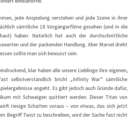
oniert einwandfrei.
mmen, jede Anspielung verstehen und jede Szene in ihrer
sächlich sämtliche 18 Vorgängerfilme gesehen (und in die
aut) haben. Natürlich hat auch der durchschnittliche
auwerten und der packenden Handlung. Aber Marvel dreht
essen sollte man sich bewusst sein.
eindruckend, klar haben alle unsere Lieblinge ihre eigenen,
t selbstverständlich bricht „Infinity War“ sämtliche
ielergebnisse angeht. Es gibt jedoch auch Gründe dafür,
kum mit Schweigen quittiert werden. Dieser Titan von
wirft riesige Schatten voraus – von etwas, das sich jetzt
em Begriff Twist zu beschreiben, wird der Sache fast nicht