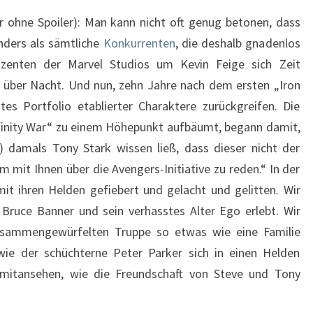
 ohne Spoiler): Man kann nicht oft genug betonen, dass
Anders als sämtliche
Konkurrenten
, die deshalb gnadenlos
uzenten der Marvel Studios um Kevin Feige sich Zeit
 über Nacht. Und nun, zehn Jahre nach dem ersten „Iron
es Portfolio etablierter Charaktere zurückgreifen. Die
Infinity War“ zu einem Höhepunkt aufbäumt, begann damit,
) damals Tony Stark wissen ließ, dass dieser nicht der
 um mit Ihnen über die Avengers-Initiative zu reden.“ In der
it ihren Helden gefiebert und gelacht und gelitten. Wir
Bruce Banner und sein verhasstes Alter Ego erlebt. Wir
zusammengewürfelten Truppe so etwas wie eine Familie
ie der schüchterne Peter Parker sich in einen Helden
mitansehen, wie die Freundschaft von Steve und Tony