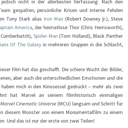
 jedoch nicht in der allerbesten Verfassung: Nach den
eam gespalten, persönliche Krisen und interne Fehden
en Tony Stark alias
Iron Man
(Robert Downey jr.), Steve
aptain America
, der heimatlose Thor (Chris Hemsworth),
 Cumberbatch),
Spider-Man
(Tom Holland), Black Panther
ians Of The Galaxy
in mehreren Gruppen in die Schlacht,
ieser Film hat das geschafft. Die schiere Wucht der Bilder,
szenen, aber auch die unterschiedlichen Emotionen und die
haben mich in den Kinosessel gedrückt – mehr als zwei
hnt hat Marvel an seinem filmhistorisch einmaligen
s
Marvel Cinematic Universe
(MCU) langsam und Schritt für
es in diesem Monster von einem Monumentalfilm zu einem
 Und das ist nur der erste von zwei Teilen!