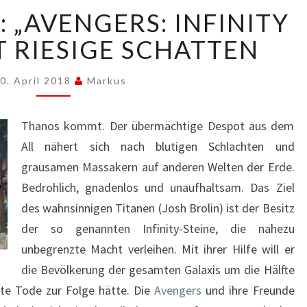
UNBESIEGBAR:
 „AVENGERS: INFINITY
„AVENGERS:
INFINITY
 RIESIGE SCHATTEN
WAR“
WIRFT
0. April 2018
Markus
RIESIGE
SCHATTEN
Thanos kommt. Der übermächtige Despot aus dem
All nähert sich nach blutigen Schlachten und
grausamen Massakern auf anderen Welten der Erde.
Bedrohlich, gnadenlos und unaufhaltsam. Das Ziel
des wahnsinnigen Titanen (Josh Brolin) ist der Besitz
der so genannten Infinity-Steine, die nahezu
unbegrenzte Macht verleihen. Mit ihrer Hilfe will er
die Bevölkerung der gesamten Galaxis um die Hälfte
lte Tode zur Folge hätte. Die
Avengers
und ihre Freunde