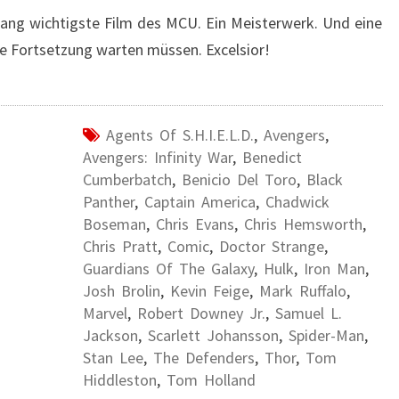
lang wichtigste Film des MCU. Ein Meisterwerk. Und eine
 die Fortsetzung warten müssen. Excelsior!
Agents Of S.H.I.E.L.D.
,
Avengers
,
Avengers: Infinity War
,
Benedict
Cumberbatch
,
Benicio Del Toro
,
Black
Panther
,
Captain America
,
Chadwick
Boseman
,
Chris Evans
,
Chris Hemsworth
,
Chris Pratt
,
Comic
,
Doctor Strange
,
Guardians Of The Galaxy
,
Hulk
,
Iron Man
,
Josh Brolin
,
Kevin Feige
,
Mark Ruffalo
,
Marvel
,
Robert Downey Jr.
,
Samuel L.
Jackson
,
Scarlett Johansson
,
Spider-Man
,
Stan Lee
,
The Defenders
,
Thor
,
Tom
Hiddleston
,
Tom Holland