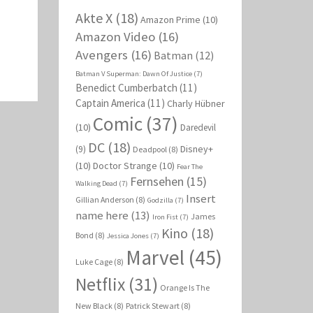
Akte X
(18)
Amazon Prime
(10)
Amazon Video
(16)
Avengers
(16)
Batman
(12)
Batman V Superman: Dawn Of Justice
(7)
Benedict Cumberbatch
(11)
Captain America
(11)
Charly Hübner
Comic
(37)
(10)
Daredevil
DC
(18)
Disney+
(9)
Deadpool
(8)
(10)
Doctor Strange
(10)
Fear The
Fernsehen
(15)
Walking Dead
(7)
Insert
Gillian Anderson
(8)
Godzilla
(7)
name here
(13)
James
Iron Fist
(7)
Kino
(18)
Bond
(8)
Jessica Jones
(7)
Marvel
(45)
Luke Cage
(8)
Netflix
(31)
Orange Is The
New Black
(8)
Patrick Stewart
(8)