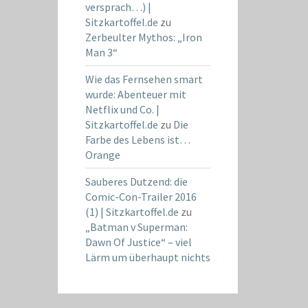
versprach…) |
Sitzkartoffel.de
zu
Zerbeulter Mythos: „Iron
Man 3“
Wie das Fernsehen smart
wurde: Abenteuer mit
Netflix und Co. |
Sitzkartoffel.de
zu
Die
Farbe des Lebens ist…
Orange
Sauberes Dutzend: die
Comic-Con-Trailer 2016
(1) | Sitzkartoffel.de
zu
„Batman v Superman:
Dawn Of Justice“ – viel
Lärm um überhaupt nichts