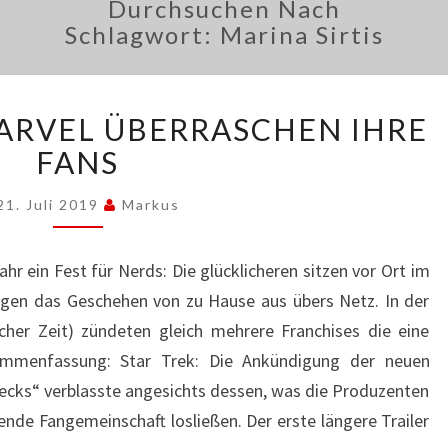
Durchsuchen Nach
Schlagwort:
Marina Sirtis
„PICARD“
ARVEL ÜBERRASCHEN IHRE
UND
MARVEL
FANS
ÜBERRASCHEN
IHRE
21. Juli 2019
Markus
FANS
hr ein Fest für Nerds: Die glücklicheren sitzen vor Ort im
lgen das Geschehen von zu Hause aus übers Netz. In der
cher Zeit) zündeten gleich mehrere Franchises die eine
mmenfassung: Star Trek: Die Ankündigung der neuen
ecks“ verblasste angesichts dessen, was die Produzenten
ende Fangemeinschaft losließen. Der erste längere Trailer