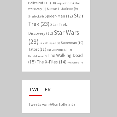
Polizeiruf 110
(10)
Rogue One: A Star
Samuel L. Jackson
(9)
Wars Story
(8)
Star
Spider-Man
(12)
Sherlock
(8)
Trek
(23)
Star Trek:
Star Wars
Discovery
(12)
(29)
Superman
(10)
Suicide Squad
(7)
Tatort
(11)
The Defenders
(7)
The
The Walking Dead
Mandalorian
(7)
(15)
The X-Files
(14)
Wolverine
(7)
TWITTER
Tweets von @kartoffelsitz