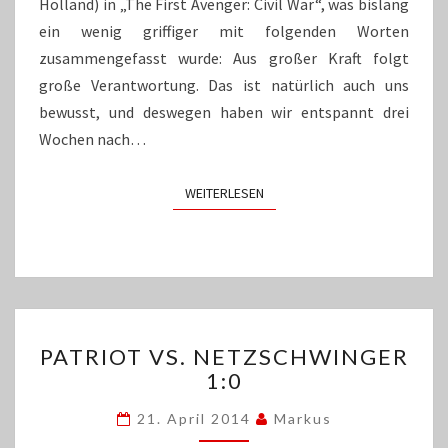
Holland) in „The First Avenger: Civil War“, was bislang
ein wenig griffiger mit folgenden Worten
zusammengefasst wurde: Aus großer Kraft folgt
große Verantwortung. Das ist natürlich auch uns
bewusst, und deswegen haben wir entspannt drei
Wochen nach…
WEITERLESEN
WEITERLESEN
PATRIOT
PATRIOT VS. NETZSCHWINGER
VS.
1:0
NETZSCHWINGER
1:0
21. April 2014
Markus