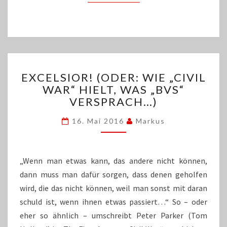
EXCELSIOR!
EXCELSIOR! (ODER: WIE „CIVIL
(ODER:
WAR“ HIELT, WAS „BVS“
WIE
VERSPRACH…)
„CIVIL
WAR“
16. Mai 2016
Markus
HIELT,
WAS
„BVS“
VERSPRACH…)
„Wenn man etwas kann, das andere nicht können,
dann muss man dafür sorgen, dass denen geholfen
wird, die das nicht können, weil man sonst mit daran
schuld ist, wenn ihnen etwas passiert…“ So – oder
eher so ähnlich – umschreibt Peter Parker (Tom