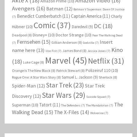
Akte X
(18)
Amazon Video
(16)
Amazon Prime
(10)
Avengers
(16)
Batman
(12)
Batman V Superman: Dawn Of Justice
Benedict Cumberbatch
(11)
Captain America
(11)
Charly
(7)
Comic
(37)
DC
(18)
Hübner
(10)
Daredevil
(9)
Disney+
(10)
Doctor Strange
(10)
Deadpool
(8)
Fear The Walking Dead
Fernsehen
(15)
Insert
Gillian Anderson
(8)
(7)
Godzilla
(7)
Kino
name here
(13)
James Bond
(8)
Iron Fist
(7)
Jessica Jones
(7)
Marvel
(45)
Netflix
(31)
(18)
Luke Cage
(8)
Polizeiruf 110
(10)
Orange Is The New Black
(8)
Patrick Stewart
(8)
Samuel L. Jackson
(9)
Rogue One: A Star Wars Story
(8)
Sherlock
(8)
Star Trek
(23)
Spider-Man
(12)
Star Trek:
Star Wars
(29)
Discovery
(12)
Suicide Squad
(7)
The
Tatort
(11)
Superman
(10)
The Defenders
(7)
The Mandalorian
(7)
Walking Dead
(15)
The X-Files
(14)
Wolverine
(7)