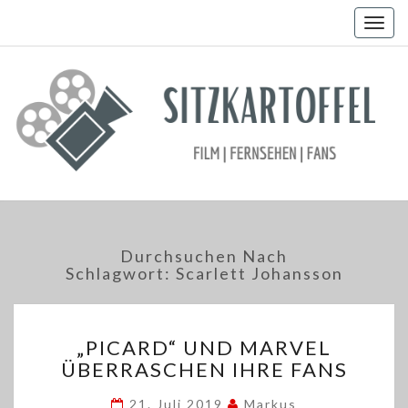
Togg
navig
Durchsuchen Nach
Schlagwort:
Scarlett Johansson
„PICARD“
„PICARD“ UND MARVEL
UND
ÜBERRASCHEN IHRE FANS
MARVEL
ÜBERRASCHEN
21. Juli 2019
Markus