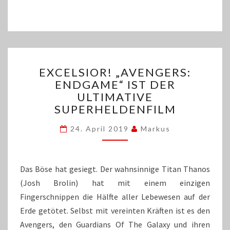
EXCELSIOR!
EXCELSIOR! „AVENGERS:
„AVENGERS:
ENDGAME“ IST DER
ENDGAME“
ULTIMATIVE
IST
DER
SUPERHELDENFILM
ULTIMATIVE
SUPERHELDENFILM
24. April 2019
Markus
Das Böse hat gesiegt. Der wahnsinnige Titan Thanos
(Josh Brolin) hat mit einem einzigen
Fingerschnippen die Hälfte aller Lebewesen auf der
Erde getötet. Selbst mit vereinten Kräften ist es den
Avengers, den Guardians Of The Galaxy und ihren