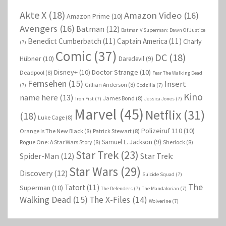
Akte X
(18)
Amazon Video
(16)
Amazon Prime
(10)
Avengers
(16)
Batman
(12)
Batman V Superman: Dawn Of Justice
Benedict Cumberbatch
(11)
Captain America
(11)
Charly
(7)
Comic
(37)
DC
(18)
Hübner
(10)
Daredevil
(9)
Disney+
(10)
Doctor Strange
(10)
Deadpool
(8)
Fear The Walking Dead
Fernsehen
(15)
Insert
Gillian Anderson
(8)
(7)
Godzilla
(7)
Kino
name here
(13)
James Bond
(8)
Iron Fist
(7)
Jessica Jones
(7)
Marvel
(45)
Netflix
(31)
(18)
Luke Cage
(8)
Polizeiruf 110
(10)
Orange Is The New Black
(8)
Patrick Stewart
(8)
Samuel L. Jackson
(9)
Rogue One: A Star Wars Story
(8)
Sherlock
(8)
Star Trek
(23)
Spider-Man
(12)
Star Trek:
Star Wars
(29)
Discovery
(12)
Suicide Squad
(7)
The
Tatort
(11)
Superman
(10)
The Defenders
(7)
The Mandalorian
(7)
Walking Dead
(15)
The X-Files
(14)
Wolverine
(7)