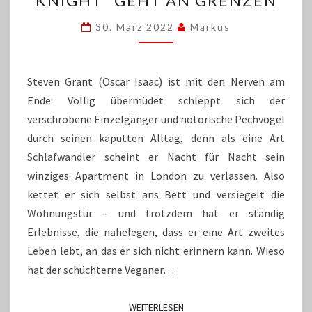
KNIGHT“ GEHT AN GRENZEN
RITTER:
30. März 2022
Markus
„MOON
KNIGHT“
GEHT
AN
Steven Grant (Oscar Isaac) ist mit den Nerven am
GRENZEN
Ende: Völlig übermüdet schleppt sich der
verschrobene Einzelgänger und notorische Pechvogel
durch seinen kaputten Alltag, denn als eine Art
Schlafwandler scheint er Nacht für Nacht sein
winziges Apartment in London zu verlassen. Also
kettet er sich selbst ans Bett und versiegelt die
Wohnungstür – und trotzdem hat er ständig
Erlebnisse, die nahelegen, dass er eine Art zweites
Leben lebt, an das er sich nicht erinnern kann. Wieso
hat der schüchterne Veganer…
WEITERLESEN
WEITERLESEN