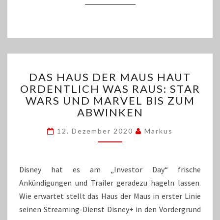
DAS
DAS HAUS DER MAUS HAUT
HAUS
ORDENTLICH WAS RAUS: STAR
DER
WARS UND MARVEL BIS ZUM
MAUS
HAUT
ABWINKEN
ORDENTLICH
WAS
12. Dezember 2020
Markus
RAUS:
STAR
WARS
Disney hat es am „Investor Day“ frische
UND
Ankündigungen und Trailer geradezu hageln lassen.
MARVEL
Wie erwartet stellt das Haus der Maus in erster Linie
BIS
ZUM
seinen Streaming-Dienst Disney+ in den Vordergrund
ABWINKEN