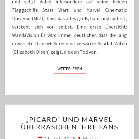
und setzt dabei inbesondere auf seine beiden
Flaggschiffe Stars Wars und Marvel Cinematic
Universe (MCU). Dass das alles groß, bunt und laut ist,
versteht sich von selbst. Eine erste Übersicht:
WandaVision Es wird immer deutlicher, dass die lang
erwartete Disney+-Serie eine verwirrte Scarlet Witch
(Elizabeth Olsen) zeigt, die den Tod von…
WEITERLESEN
WEITERLESEN
„PICARD“
„PICARD“ UND MARVEL
UND
ÜBERRASCHEN IHRE FANS
MARVEL
ÜBERRASCHEN
21. Juli 2019
Markus