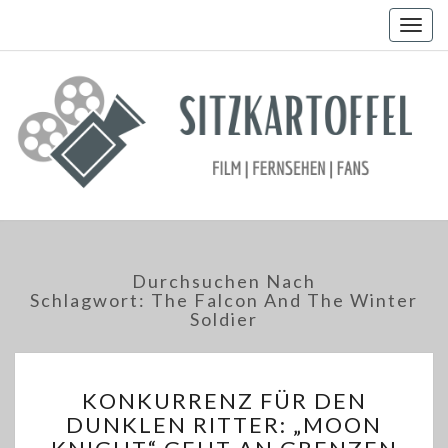
Togg
navig
Durchsuchen Nach
Schlagwort:
The Falcon And The Winter
Soldier
KONKURRENZ
KONKURRENZ FÜR DEN
FÜR
DUNKLEN RITTER: „MOON
DEN
DUNKLEN