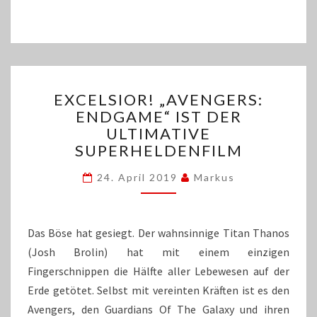
EXCELSIOR!
EXCELSIOR! „AVENGERS:
„AVENGERS:
ENDGAME“ IST DER
ENDGAME“
ULTIMATIVE
IST
DER
SUPERHELDENFILM
ULTIMATIVE
SUPERHELDENFILM
24. April 2019
Markus
Das Böse hat gesiegt. Der wahnsinnige Titan Thanos
(Josh Brolin) hat mit einem einzigen
Fingerschnippen die Hälfte aller Lebewesen auf der
Erde getötet. Selbst mit vereinten Kräften ist es den
Avengers, den Guardians Of The Galaxy und ihren