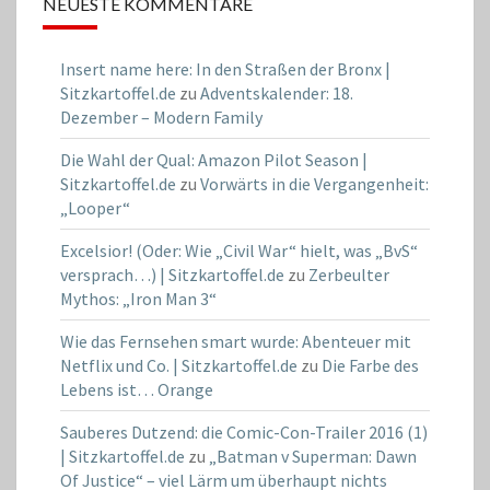
NEUESTE KOMMENTARE
Insert name here: In den Straßen der Bronx |
Sitzkartoffel.de
zu
Adventskalender: 18.
Dezember – Modern Family
Die Wahl der Qual: Amazon Pilot Season |
Sitzkartoffel.de
zu
Vorwärts in die Vergangenheit:
„Looper“
Excelsior! (Oder: Wie „Civil War“ hielt, was „BvS“
versprach…) | Sitzkartoffel.de
zu
Zerbeulter
Mythos: „Iron Man 3“
Wie das Fernsehen smart wurde: Abenteuer mit
Netflix und Co. | Sitzkartoffel.de
zu
Die Farbe des
Lebens ist… Orange
Sauberes Dutzend: die Comic-Con-Trailer 2016 (1)
| Sitzkartoffel.de
zu
„Batman v Superman: Dawn
Of Justice“ – viel Lärm um überhaupt nichts