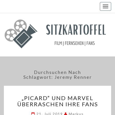
Togg
navig
Durchsuchen Nach
Schlagwort:
Jeremy Renner
„PICARD“
„PICARD“ UND MARVEL
UND
ÜBERRASCHEN IHRE FANS
MARVEL
ÜBERRASCHEN
21. Juli 2019
Markus