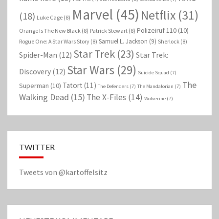
Marvel
(45)
Netflix
(31)
(18)
Luke Cage
(8)
Polizeiruf 110
(10)
Orange Is The New Black
(8)
Patrick Stewart
(8)
Samuel L. Jackson
(9)
Rogue One: A Star Wars Story
(8)
Sherlock
(8)
Star Trek
(23)
Spider-Man
(12)
Star Trek:
Star Wars
(29)
Discovery
(12)
Suicide Squad
(7)
The
Tatort
(11)
Superman
(10)
The Defenders
(7)
The Mandalorian
(7)
Walking Dead
(15)
The X-Files
(14)
Wolverine
(7)
TWITTER
Tweets von @kartoffelsitz