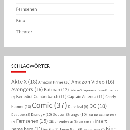
Fernsehen
Kino
Theater
SCHLAGWÖRTER
Akte X
(18)
Amazon Video
(16)
Amazon Prime
(10)
Avengers
(16)
Batman
(12)
Batman V Superman: Dawn Of Justice
Benedict Cumberbatch
(11)
Captain America
(11)
Charly
(7)
Comic
(37)
DC
(18)
Hübner
(10)
Daredevil
(9)
Disney+
(10)
Doctor Strange
(10)
Deadpool
(8)
Fear The Walking Dead
Fernsehen
(15)
Insert
Gillian Anderson
(8)
(7)
Godzilla
(7)
Kino
name here
(13)
James Bond
(8)
Iron Fist
(7)
Jessica Jones
(7)