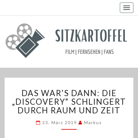
Togg
navig
DAS
DAS WAR’S DANN: DIE
WAR’S
DANN:
„DISCOVERY“ SCHLINGERT
DIE
DURCH RAUM UND ZEIT
„DISCOVERY“
SCHLINGERT
23. März 2019
Markus
DURCH
RAUM