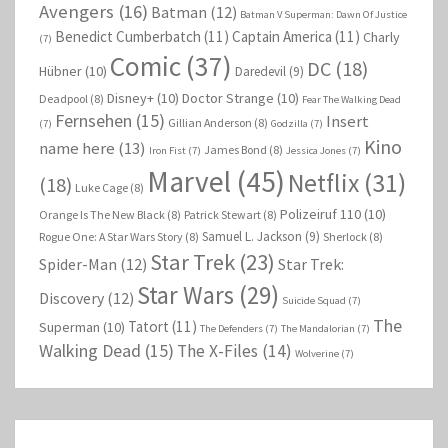
Avengers
(16)
Batman
(12)
Batman V Superman: Dawn Of Justice
Benedict Cumberbatch
(11)
Captain America
(11)
Charly
(7)
Comic
(37)
DC
(18)
Hübner
(10)
Daredevil
(9)
Disney+
(10)
Doctor Strange
(10)
Deadpool
(8)
Fear The Walking Dead
Fernsehen
(15)
Insert
Gillian Anderson
(8)
(7)
Godzilla
(7)
Kino
name here
(13)
James Bond
(8)
Iron Fist
(7)
Jessica Jones
(7)
Marvel
(45)
Netflix
(31)
(18)
Luke Cage
(8)
Polizeiruf 110
(10)
Orange Is The New Black
(8)
Patrick Stewart
(8)
Samuel L. Jackson
(9)
Rogue One: A Star Wars Story
(8)
Sherlock
(8)
Star Trek
(23)
Spider-Man
(12)
Star Trek:
Star Wars
(29)
Discovery
(12)
Suicide Squad
(7)
The
Tatort
(11)
Superman
(10)
The Defenders
(7)
The Mandalorian
(7)
Walking Dead
(15)
The X-Files
(14)
Wolverine
(7)