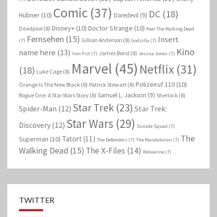
Comic
(37)
DC
(18)
Hübner
(10)
Daredevil
(9)
Disney+
(10)
Doctor Strange
(10)
Deadpool
(8)
Fear The Walking Dead
Fernsehen
(15)
Insert
Gillian Anderson
(8)
(7)
Godzilla
(7)
Kino
name here
(13)
James Bond
(8)
Iron Fist
(7)
Jessica Jones
(7)
Marvel
(45)
Netflix
(31)
(18)
Luke Cage
(8)
Polizeiruf 110
(10)
Orange Is The New Black
(8)
Patrick Stewart
(8)
Samuel L. Jackson
(9)
Rogue One: A Star Wars Story
(8)
Sherlock
(8)
Star Trek
(23)
Spider-Man
(12)
Star Trek:
Star Wars
(29)
Discovery
(12)
Suicide Squad
(7)
The
Tatort
(11)
Superman
(10)
The Defenders
(7)
The Mandalorian
(7)
Walking Dead
(15)
The X-Files
(14)
Wolverine
(7)
TWITTER