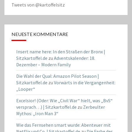
Tweets von @kartoffelsitz
NEUESTE KOMMENTARE
Insert name here: In den Straßen der Bronx |
Sitzkartoffel.de
zu
Adventskalender: 18.
Dezember – Modern Family
Die Wahl der Qual: Amazon Pilot Season |
Sitzkartoffel.de
zu
Vorwärts in die Vergangenheit:
„Looper“
Excelsior! (Oder: Wie „Civil War“ hielt, was „BvS“
versprach…) | Sitzkartoffel.de
zu
Zerbeulter
Mythos: „Iron Man 3“
Wie das Fernsehen smart wurde: Abenteuer mit
Netflix und Co. | Sitzkartoffel.de
zu
Die Farbe des