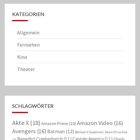
KATEGORIEN
Allgemein
Fernsehen
Kino
Theater
SCHLAGWÖRTER
Akte X
(18)
Amazon Video
(16)
Amazon Prime
(10)
Avengers
(16)
Batman
(12)
Batman V Superman: Dawn Of Justice
Benedict Cumberbatch
(11)
Captain America
(11)
Charly
(7)