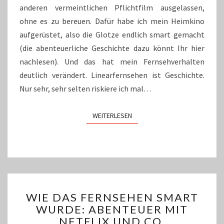
anderen vermeintlichen Pflichtfilm ausgelassen,
ohne es zu bereuen. Dafür habe ich mein Heimkino
aufgerüstet, also die Glotze endlich smart gemacht
(die abenteuerliche Geschichte dazu könnt Ihr hier
nachlesen). Und das hat mein Fernsehverhalten
deutlich verändert. Linearfernsehen ist Geschichte.
Nur sehr, sehr selten riskiere ich mal…
WEITERLESEN
WEITERLESEN
WIE
WIE DAS FERNSEHEN SMART
DAS
WURDE: ABENTEUER MIT
FERNSEHEN
NETFLIX UND CO.
SMART