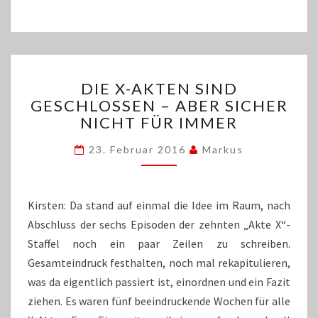
DIE
DIE X-AKTEN SIND
X-
GESCHLOSSEN – ABER SICHER
AKTEN
NICHT FÜR IMMER
SIND
GESCHLOSSEN
23. Februar 2016
Markus
–
ABER
SICHER
NICHT
Kirsten: Da stand auf einmal die Idee im Raum, nach
FÜR
Abschluss der sechs Episoden der zehnten „Akte X“-
IMMER
Staffel noch ein paar Zeilen zu schreiben.
Gesamteindruck festhalten, noch mal rekapitulieren,
was da eigentlich passiert ist, einordnen und ein Fazit
ziehen. Es waren fünf beeindruckende Wochen für alle