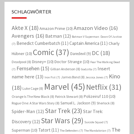
SCHLAGWÖRTER
Akte X
(18)
Amazon Video
(16)
Amazon Prime
(10)
Avengers
(16)
Batman
(12)
Batman V Superman: Dawn Of Justice
Benedict Cumberbatch
(11)
Captain America
(11)
Charly
(7)
Comic
(37)
DC
(18)
Hübner
(10)
Daredevil
(9)
Disney+
(10)
Doctor Strange
(10)
Deadpool
(8)
Fear The Walking Dead
Fernsehen
(15)
Insert
Gillian Anderson
(8)
(7)
Godzilla
(7)
Kino
name here
(13)
James Bond
(8)
Iron Fist
(7)
Jessica Jones
(7)
Marvel
(45)
Netflix
(31)
(18)
Luke Cage
(8)
Polizeiruf 110
(10)
Orange Is The New Black
(8)
Patrick Stewart
(8)
Samuel L. Jackson
(9)
Rogue One: A Star Wars Story
(8)
Sherlock
(8)
Star Trek
(23)
Spider-Man
(12)
Star Trek:
Star Wars
(29)
Discovery
(12)
Suicide Squad
(7)
The
Tatort
(11)
Superman
(10)
The Defenders
(7)
The Mandalorian
(7)