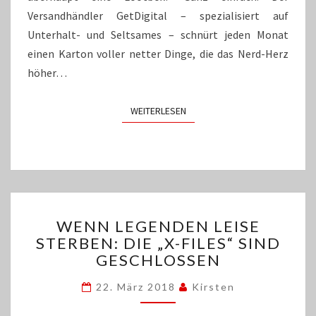
Versandhändler GetDigital – spezialisiert auf
Unterhalt- und Seltsames – schnürt jeden Monat
einen Karton voller netter Dinge, die das Nerd-Herz
höher…
WEITERLESEN
WEITERLESEN
WENN
WENN LEGENDEN LEISE
LEGENDEN
STERBEN: DIE „X-FILES“ SIND
LEISE
GESCHLOSSEN
STERBEN:
DIE
22. März 2018
Kirsten
„X-
FILES“