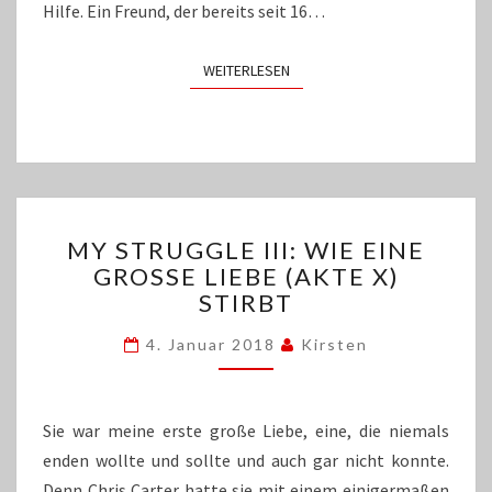
Hilfe. Ein Freund, der bereits seit 16…
WEITERLESEN
WEITERLESEN
MY
MY STRUGGLE III: WIE EINE
STRUGGLE
GROSSE LIEBE (AKTE X) S
III:
TIRBT
WIE
EINE
4. Januar 2018
Kirsten
GROSSE L
IEBE (
AKTE X
) S
Sie war meine erste große Liebe, eine, die niemals
TIRBT
enden wollte und sollte und auch gar nicht konnte.
Denn Chris Carter hatte sie mit einem einigermaßen