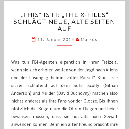
„THIS“
„THIS“ IS IT: „THE X-FILES“
IS
SCHLÄGT NEUE, ALTE SEITEN
IT:
AUF
„THE
X-
11. Januar 2018
Markus
FILES“
SCHLÄGT
NEUE,
ALTE
Was tun FBI-Agenten eigentlich in ihrer Freizeit,
SEITEN
wenn sie sich erholen wollen von der Jagd nach Aliens
AUF
und der Lösung geheimnisvoller Rätsel? Klar – sie
sitzen schlafend auf dem Sofa. Scully (Gillian
Anderson) und Mulder (David Duchovny) machen also
nichts anderes als ihre Fans vor der Glotze. Bis ihnen
plötzlich die Kugeln um die Ohren fliegen und beide
beweisen müssen, dass sie notfalls auch Gewalt
anwenden können. Denn ein alter Freund braucht ihre