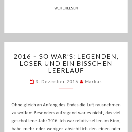
WEITERLESEN
WEITERLESEN
2016
2016 – SO WAR’S: LEGENDEN,
–
LOSER UND EIN BISSCHEN
SO
LEERLAUF
WAR’S:
LEGENDEN,
3. Dezember 2016
Markus
LOSER
UND
EIN
BISSCHEN
Ohne gleich an Anfang des Endes die Luft rausnehmen
LEERLAUF
zu wollen: Besonders aufregend war es nicht, das viel
gescholtene Jahr 2016. Ich war relativ selten im Kino,
habe mehr oder weniger absichtlich den einen oder