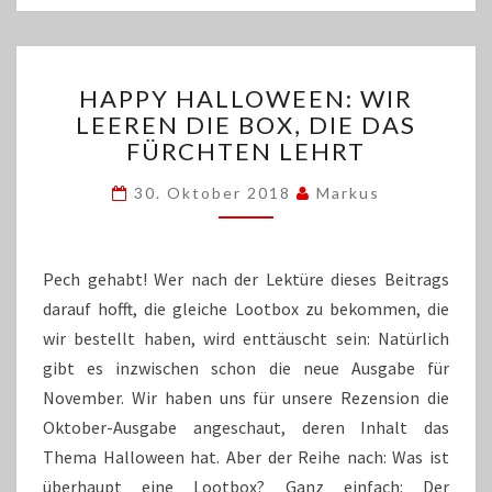
HAPPY
HAPPY HALLOWEEN: WIR
HALLOWEEN:
LEEREN DIE BOX, DIE DAS
WIR
FÜRCHTEN LEHRT
LEEREN
DIE
30. Oktober 2018
Markus
BOX,
DIE
DAS
FÜRCHTEN
Pech gehabt! Wer nach der Lektüre dieses Beitrags
LEHRT
darauf hofft, die gleiche Lootbox zu bekommen, die
wir bestellt haben, wird enttäuscht sein: Natürlich
gibt es inzwischen schon die neue Ausgabe für
November. Wir haben uns für unsere Rezension die
Oktober-Ausgabe angeschaut, deren Inhalt das
Thema Halloween hat. Aber der Reihe nach: Was ist
überhaupt eine Lootbox? Ganz einfach: Der