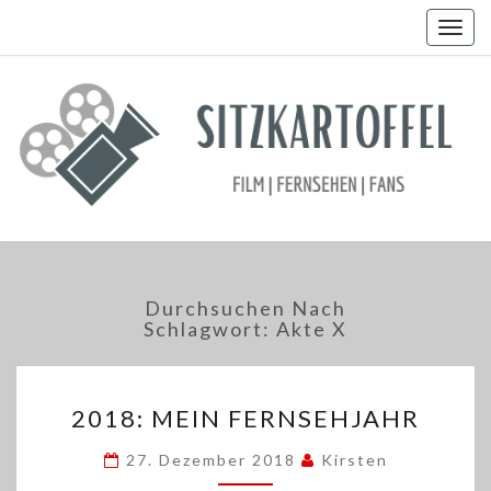
Togg
navig
Durchsuchen Nach
Schlagwort:
Akte X
2018:
2018: MEIN FERNSEHJAHR
MEIN
FERNSEHJAHR
27. Dezember 2018
Kirsten