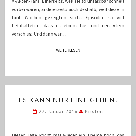
X-Akten-Fans. Einerseits, weil sie so unfassbar schnell
vorbei waren, andererseits auch deshalb, weil diese in
fünf Wochen gezeigten sechs Episoden so viel
beinhalteten, dass es einem hier und den Atem
verschlug. Und dann war…
WEITERLESEN
WEITERLESEN
ES
ES KANN NUR EINE GEBEN!
KANN
NUR
27. Januar 2016
Kirsten
EINE
GEBEN!
Dieser Tage kocht mal wieder ein Thema hoch, das