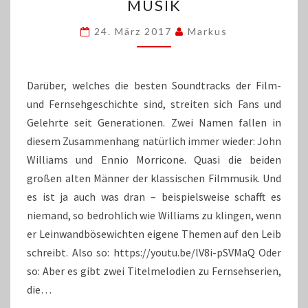
MUSIK
MACHT
DIE
24. März 2017
Markus
MUSIK
Darüber, welches die besten Soundtracks der Film-
und Fernsehgeschichte sind, streiten sich Fans und
Gelehrte seit Generationen. Zwei Namen fallen in
diesem Zusammenhang natürlich immer wieder: John
Williams und Ennio Morricone. Quasi die beiden
großen alten Männer der klassischen Filmmusik. Und
es ist ja auch was dran – beispielsweise schafft es
niemand, so bedrohlich wie Williams zu klingen, wenn
er Leinwandbösewichten eigene Themen auf den Leib
schreibt. Also so: https://youtu.be/lV8i-pSVMaQ Oder
so: Aber es gibt zwei Titelmelodien zu Fernsehserien,
die…