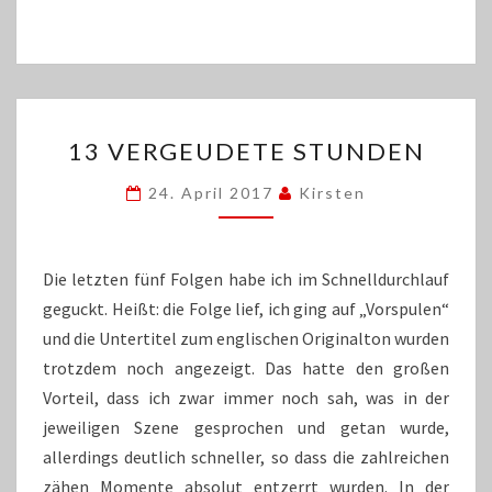
13
13 VERGEUDETE STUNDEN
VERGEUDETE
STUNDEN
24. April 2017
Kirsten
Die letzten fünf Folgen habe ich im Schnelldurchlauf
geguckt. Heißt: die Folge lief, ich ging auf „Vorspulen“
und die Untertitel zum englischen Originalton wurden
trotzdem noch angezeigt. Das hatte den großen
Vorteil, dass ich zwar immer noch sah, was in der
jeweiligen Szene gesprochen und getan wurde,
allerdings deutlich schneller, so dass die zahlreichen
zähen Momente absolut entzerrt wurden. In der