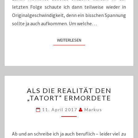
letzten Folge schaute ich dann teilweise wieder in
Originalgeschwindigkeit, denn ein bisschen Spannung
sollte ja auch aufkommen. Um welche…
WEITERLESEN
WEITERLESEN
ALS
ALS DIE REALITÄT DEN
DIE
„TATORT“ ERMORDETE
REALITÄT
DEN
11. April 2017
Markus
„TATORT“
ERMORDETE
Ab und an schreibe ich ja auch beruflich – leider viel zu