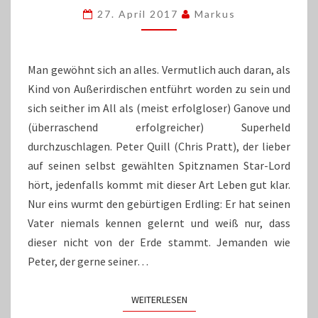
VOL.
27. April 2017
Markus
2“:
ZUVIEL
VON
ALLEM
Man gewöhnt sich an alles. Vermutlich auch daran, als
IST
Kind von Außerirdischen entführt worden zu sein und
GENAU
sich seither im All als (meist erfolgloser) Ganove und
RICHTIG
(überraschend erfolgreicher) Superheld
durchzuschlagen. Peter Quill (Chris Pratt), der lieber
auf seinen selbst gewählten Spitznamen Star-Lord
hört, jedenfalls kommt mit dieser Art Leben gut klar.
Nur eins wurmt den gebürtigen Erdling: Er hat seinen
Vater niemals kennen gelernt und weiß nur, dass
dieser nicht von der Erde stammt. Jemanden wie
Peter, der gerne seiner…
WEITERLESEN
WEITERLESEN