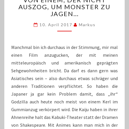
AUSZOG, UM MONSTER ZU
DER
JAGEN…
NICHT
AUSZOG,
10. April 2017
Markus
UM
MONSTER
ZU
JAGEN…
Manchmal bin ich durchaus in der Stimmung, mir mal
einen Film anzugucken, der mit meinen
mitteleuropäisch und amerikanisch geprägten
Sehgewohnheiten bricht. Da darf es dann gern was
Asiatisches sein – also durchaus etwas schräger und
anderen Traditionen verpflichtet. So haben die
Japaner ja gar kein Problem damit, dass „ihr“
Godzilla auch heute noch meist von einem Kerl im
Gummianzug verkörpert wird. Die Kaiju haben in ihrer
Ahnenreihe halt das Kabuki-Theater statt der Dramen
von Shakespeare. Mit Animes kann man mich in der