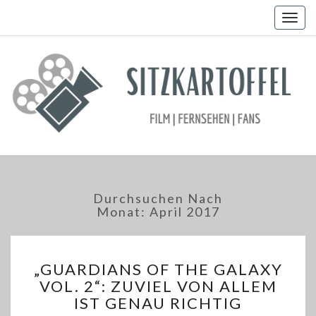
Togg
navig
Durchsuchen Nach
Monat:
April 2017
„GUARDIANS
„GUARDIANS OF THE GALAXY
OF
VOL. 2“: ZUVIEL VON ALLEM
THE
IST GENAU RICHTIG
GALAXY