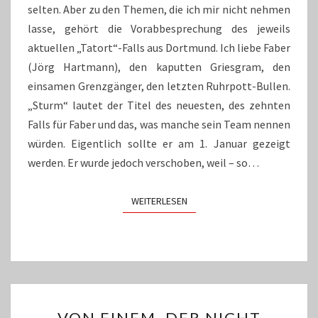
selten. Aber zu den Themen, die ich mir nicht nehmen
lasse, gehört die Vorabbesprechung des jeweils
aktuellen „Tatort“-Falls aus Dortmund. Ich liebe Faber
(Jörg Hartmann), den kaputten Griesgram, den
einsamen Grenzgänger, den letzten Ruhrpott-Bullen.
„Sturm“ lautet der Titel des neuesten, des zehnten
Falls für Faber und das, was manche sein Team nennen
würden. Eigentlich sollte er am 1. Januar gezeigt
werden. Er wurde jedoch verschoben, weil – so…
WEITERLESEN
WEITERLESEN
VON
VON EINEM, DER NICHT
EINEM,