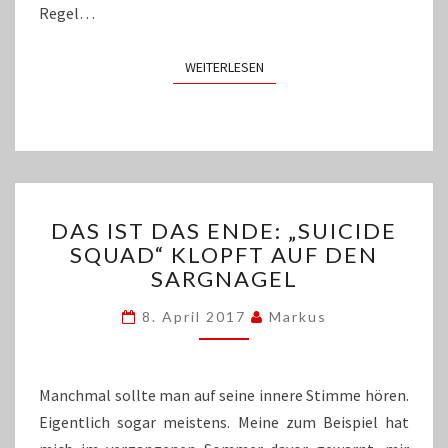
Regel…
WEITERLESEN
WEITERLESEN
DAS
DAS IST DAS ENDE: „SUICIDE
IST
SQUAD“ KLOPFT AUF DEN
DAS
SARGNAGEL
ENDE:
„SUICIDE
8. April 2017
Markus
SQUAD“
KLOPFT
AUF
DEN
Manchmal sollte man auf seine innere Stimme hören.
SARGNAGEL
Eigentlich sogar meistens. Meine zum Beispiel hat