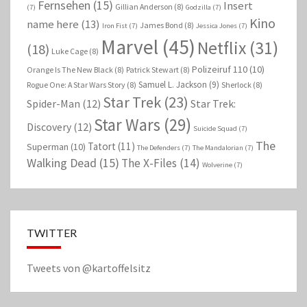
Fernsehen
(15)
Insert
Gillian Anderson
(8)
(7)
Godzilla
(7)
Kino
name here
(13)
James Bond
(8)
Iron Fist
(7)
Jessica Jones
(7)
Marvel
(45)
Netflix
(31)
(18)
Luke Cage
(8)
Polizeiruf 110
(10)
Orange Is The New Black
(8)
Patrick Stewart
(8)
Samuel L. Jackson
(9)
Rogue One: A Star Wars Story
(8)
Sherlock
(8)
Star Trek
(23)
Spider-Man
(12)
Star Trek:
Star Wars
(29)
Discovery
(12)
Suicide Squad
(7)
The
Tatort
(11)
Superman
(10)
The Defenders
(7)
The Mandalorian
(7)
Walking Dead
(15)
The X-Files
(14)
Wolverine
(7)
TWITTER
Tweets von @kartoffelsitz