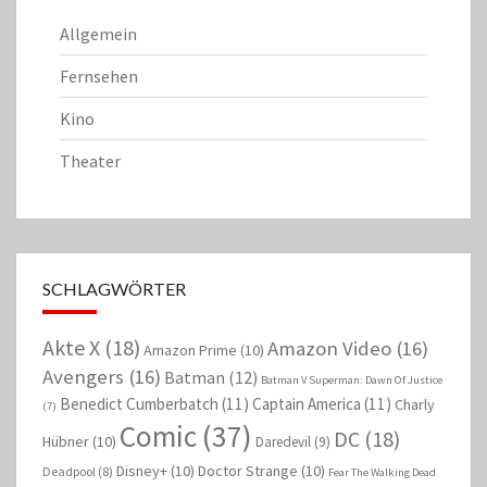
Allgemein
Fernsehen
Kino
Theater
SCHLAGWÖRTER
Akte X
(18)
Amazon Video
(16)
Amazon Prime
(10)
Avengers
(16)
Batman
(12)
Batman V Superman: Dawn Of Justice
Benedict Cumberbatch
(11)
Captain America
(11)
Charly
(7)
Comic
(37)
DC
(18)
Hübner
(10)
Daredevil
(9)
Disney+
(10)
Doctor Strange
(10)
Deadpool
(8)
Fear The Walking Dead