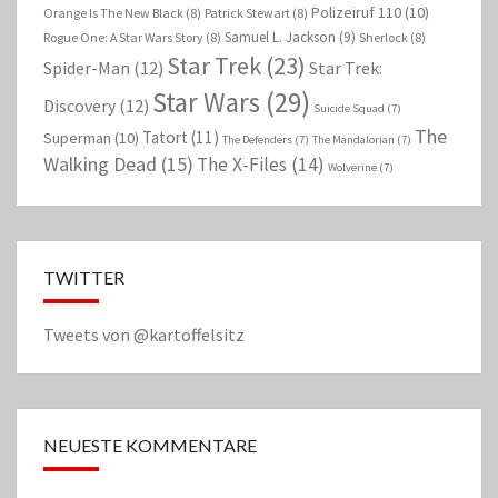
Polizeiruf 110
(10)
Orange Is The New Black
(8)
Patrick Stewart
(8)
Samuel L. Jackson
(9)
Rogue One: A Star Wars Story
(8)
Sherlock
(8)
Star Trek
(23)
Spider-Man
(12)
Star Trek:
Star Wars
(29)
Discovery
(12)
Suicide Squad
(7)
The
Tatort
(11)
Superman
(10)
The Defenders
(7)
The Mandalorian
(7)
Walking Dead
(15)
The X-Files
(14)
Wolverine
(7)
TWITTER
Tweets von @kartoffelsitz
NEUESTE KOMMENTARE