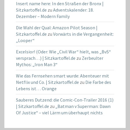
Insert name here: In den Straßen der Bronx |
Sitzkartoffel.de
zu
Adventskalender: 18.
Dezember – Modern Family
Die Wahl der Qual: Amazon Pilot Season |
Sitzkartoffel.de
zu
Vorwärts in die Vergangenheit:
„Looper“
Excelsior! (Oder: Wie „Civil War“ hielt, was „BvS“
versprach…) | Sitzkartoffel.de
zu
Zerbeulter
Mythos: „Iron Man 3“
Wie das Fernsehen smart wurde: Abenteuer mit
Netflix und Co. | Sitzkartoffel.de
zu
Die Farbe des
Lebens ist… Orange
Sauberes Dutzend: die Comic-Con-Trailer 2016 (1)
| Sitzkartoffel.de
zu
„Batman v Superman: Dawn
Of Justice“ – viel Lärm um überhaupt nichts