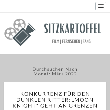
Togg
navig
Durchsuchen Nach
Monat:
März 2022
KONKURRENZ
KONKURRENZ FÜR DEN
FÜR
DUNKLEN RITTER: „MOON
DEN
KNIGHT“ GEHT AN GRENZEN
DUNKLEN