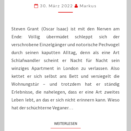
RITTER:
30. März 2022
Markus
„MOON
KNIGHT“
GEHT
AN
Steven Grant (Oscar Isaac) ist mit den Nerven am
GRENZEN
Ende: Völlig übermüdet schleppt sich der
verschrobene Einzelgänger und notorische Pechvogel
durch seinen kaputten Alltag, denn als eine Art
Schlafwandler scheint er Nacht für Nacht sein
winziges Apartment in London zu verlassen. Also
kettet er sich selbst ans Bett und versiegelt die
Wohnungstür – und trotzdem hat er ständig
Erlebnisse, die nahelegen, dass er eine Art zweites
Leben lebt, an das er sich nicht erinnern kann. Wieso
hat der schüchterne Veganer…
WEITERLESEN
WEITERLESEN