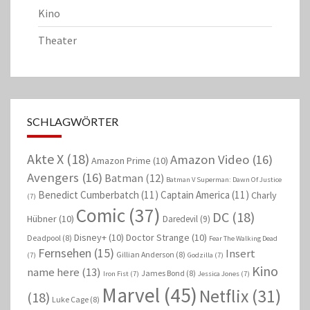
Kino
Theater
SCHLAGWÖRTER
Akte X
(18)
Amazon Video
(16)
Amazon Prime
(10)
Avengers
(16)
Batman
(12)
Batman V Superman: Dawn Of Justice
Benedict Cumberbatch
(11)
Captain America
(11)
Charly
(7)
Comic
(37)
DC
(18)
Hübner
(10)
Daredevil
(9)
Disney+
(10)
Doctor Strange
(10)
Deadpool
(8)
Fear The Walking Dead
Fernsehen
(15)
Insert
Gillian Anderson
(8)
(7)
Godzilla
(7)
Kino
name here
(13)
James Bond
(8)
Iron Fist
(7)
Jessica Jones
(7)
Marvel
(45)
Netflix
(31)
(18)
Luke Cage
(8)