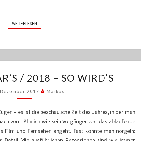
WEITERLESEN
WEITERLESEN
2017
R’S / 2018 – SO WIRD’S
–
SO
 Dezember 2017
Markus
WAR’S
/
2018
Zügen – es ist die beschauliche Zeit des Jahres, in der man
–
nach vorn. Ähnlich wie sein Vorgänger war das ablaufende
SO
as Film und Fernsehen angeht. Fast könnte man nörgeln:
WIRD’S
ns Detail (die ausführlichen Rezensionen sind wie immer