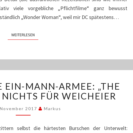
ativ viele vorgebliche „Pflichtfilme“ ganz bewusst
rständlich „Wonder Woman“, weil mir DC spätestens…
WEITERLESEN
WEITERLESEN
STRAUCHELNDE
 EIN-MANN-ARMEE: „THE
EIN-
MANN-
T NICHTS FÜR WEICHEIER
ARMEE:
„THE
 November 2017
Markus
PUNISHER“
IST
ttern selbst die härtesten Burschen der Unterwelt:
NICHTS