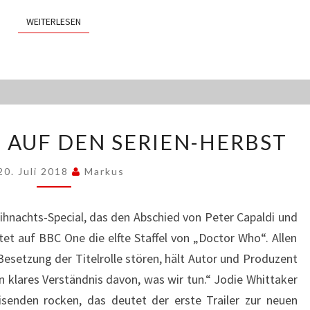
WEITERLESEN
WEITERLESEN
DREI
E AUF DEN SERIEN-HERBST
AUSBLICKE
AUF
20. Juli 2018
Markus
DEN
SERIEN-
HERBST
hnachts-Special, das den Abschied von Peter Capaldi und
tet auf BBC One die elfte Staffel von „Doctor Who“. Allen
 Besetzung der Titelrolle stören, hält Autor und Produzent
in klares Verständnis davon, was wir tun.“ Jodie Whittaker
eisenden rocken, das deutet der erste Trailer zur neuen