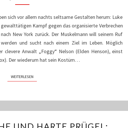
KOMMEN
„THE
eiben sich vor allem nachts seltsame Gestalten herum: Luke
DEFENDERS“!
m gewalttätigen Kampf gegen das organisierte Verbrechen
 nach New York zurück. Der Muskelmann will seinem Ruf
 werden und sucht nach einem Ziel im Leben. Möglich
er clevere Anwalt „Foggy“ Nelson (Elden Henson), einst
Cox). Der wiederum hat sein Kostüm…
WEITERLESEN
WEITERLESEN
KLUGE
HE UND HARTE PRÜGEL:
SPRÜCHE