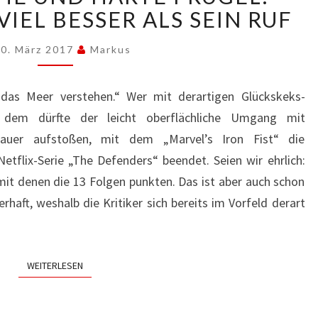
UND
 VIEL BESSER ALS SEIN RUF
HARTE
PRÜGEL:
0. März 2017
Markus
„IRON
FIST“
das Meer verstehen.“ Wer mit derartigen Glückskeks-
IST
 dem dürfte der leicht oberflächliche Umgang mit
VIEL
BESSER
sauer aufstoßen, mit dem „Marvel’s Iron Fist“ die
ALS
etflix-Serie „The Defenders“ beendet. Seien wir ehrlich:
SEIN
 mit denen die 13 Folgen punkten. Das ist aber auch schon
RUF
rhaft, weshalb die Kritiker sich bereits im Vorfeld derart
WEITERLESEN
WEITERLESEN