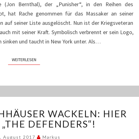
e (Jon Bernthal), der „Punisher“, in den Reihen des
FÜR
WEICHEIER
tobt, hat Rache genommen für das Massaker an seiner
n auf seiner Liste ausgelöscht. Nun ist der Kriegsveteran
uch mit seiner Kraft. Symbolisch verbrennt er sein Logo,
n sinken und taucht in New York unter. Als…
WEITERLESEN
WEITERLESEN
WENN
HHÄUSER WACKELN: HIER
DIE
HOCHHÄUSER
„THE DEFENDERS“!
WACKELN:
HIER
. August 2017
Markus