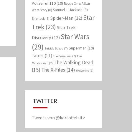
Polizeiruf 110
(10)
Rogue One: A Star
Samuel L. Jackson
(9)
Wars Story
(8)
Star
Spider-Man
(12)
Sherlock
(8)
Trek
(23)
Star Trek:
Star Wars
Discovery
(12)
(29)
Superman
(10)
Suicide Squad
(7)
Tatort
(11)
The Defenders
(7)
The
The Walking Dead
Mandalorian
(7)
(15)
The X-Files
(14)
Wolverine
(7)
TWITTER
Tweets von @kartoffelsitz