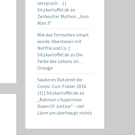
versprach…) |
Sitzkartoffel.de
zu
Zerbeulter Mythos: „Iron
Man 3“
Wie das Fernsehen smart
wurde: Abenteuer mit
Netflix und Co. |
Sitzkartoffel.de
zu
Die
Farbe des Lebens ist…
Orange
Sauberes Dutzend: die
Comic-Con-Trailer 2016
(1) | Sitzkartoffel.de
zu
„Batman v Superman:
Dawn Of Justice“ – viel
Lärm um überhaupt nichts