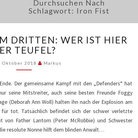
Durchsuchen Nach
Schlagwort:
Iron Fist
„DAREDEVIL“
M DRITTEN: WER IST HIER
ZUM
DRITTEN:
ER TEUFEL?
WER
IST
. Oktober 2018
Markus
HIER
DER
m Ende. Der gemeinsame Kampf mit den „Defenders“ hat
TEUFEL?
ur seine Mitstreiter, auch seine besten Freunde Foggy
ge (Deborah Ann Woll) halten ihn nach der Explosion am
ür tot. Tatsächlich befindet sich der schwer verletzte
hut von Father Lantom (Peter McRobbie) und Schwester
die resolute Nonne hilft dem blinden Anwalt…