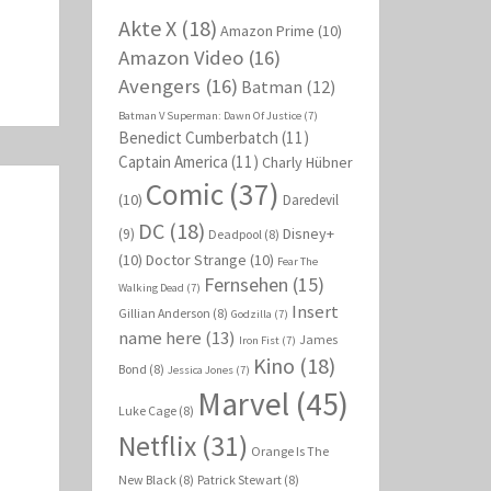
Akte X
(18)
Amazon Prime
(10)
Amazon Video
(16)
Avengers
(16)
Batman
(12)
Batman V Superman: Dawn Of Justice
(7)
Benedict Cumberbatch
(11)
Captain America
(11)
Charly Hübner
Comic
(37)
(10)
Daredevil
DC
(18)
Disney+
(9)
Deadpool
(8)
(10)
Doctor Strange
(10)
Fear The
Fernsehen
(15)
Walking Dead
(7)
Insert
Gillian Anderson
(8)
Godzilla
(7)
name here
(13)
James
Iron Fist
(7)
Kino
(18)
Bond
(8)
Jessica Jones
(7)
Marvel
(45)
Luke Cage
(8)
Netflix
(31)
Orange Is The
New Black
(8)
Patrick Stewart
(8)