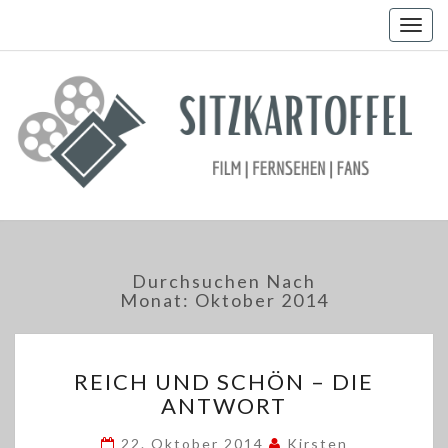
Togg
navig
Durchsuchen Nach
Monat:
Oktober 2014
REICH
REICH UND SCHÖN – DIE
UND
ANTWORT
SCHÖN
–
22. Oktober 2014
Kirsten