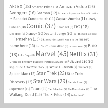
Akte X
(18)
Amazon Video
(16)
Amazon Prime
(10)
Avengers
(16)
Batman
(12)
Batman V Superman: Dawn Of Justice
Benedict Cumberbatch
(11)
Captain America
(11)
Charly
(7)
Comic
(37)
DC
(18)
Hübner
(10)
Daredevil
(9)
Disney+
(10)
Doctor Strange
(10)
Deadpool
(8)
Fear The Walking Dead
Fernsehen
(15)
Insert
Gillian Anderson
(8)
(7)
Godzilla
(7)
Kino
name here
(13)
James Bond
(8)
Iron Fist
(7)
Jessica Jones
(7)
Marvel
(45)
Netflix
(31)
(18)
Luke Cage
(8)
Polizeiruf 110
(10)
Orange Is The New Black
(8)
Patrick Stewart
(8)
Samuel L. Jackson
(9)
Rogue One: A Star Wars Story
(8)
Sherlock
(8)
Star Trek
(23)
Spider-Man
(12)
Star Trek:
Star Wars
(29)
Discovery
(12)
Suicide Squad
(7)
The
Tatort
(11)
Superman
(10)
The Defenders
(7)
The Mandalorian
(7)
Walking Dead
(15)
The X-Files
(14)
Wolverine
(7)