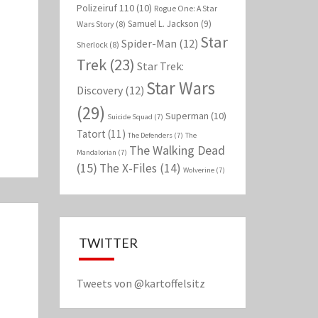
Polizeiruf 110
(10)
Rogue One: A Star
Samuel L. Jackson
(9)
Wars Story
(8)
Star
Spider-Man
(12)
Sherlock
(8)
Trek
(23)
Star Trek:
Star Wars
Discovery
(12)
(29)
Superman
(10)
Suicide Squad
(7)
Tatort
(11)
The Defenders
(7)
The
The Walking Dead
Mandalorian
(7)
(15)
The X-Files
(14)
Wolverine
(7)
TWITTER
Tweets von @kartoffelsitz