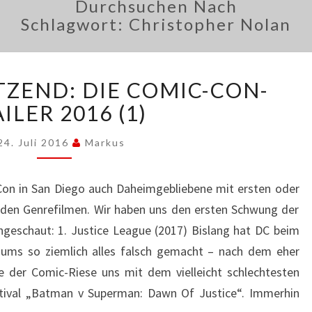
Durchsuchen Nach
Schlagwort:
Christopher Nolan
SAUBERES
TZEND: DIE COMIC-CON-
DUTZEND:
DIE
ILER 2016 (1)
COMIC-
CON-
24. Juli 2016
Markus
TRAILER
2016
 Con in San Diego auch Daheimgebliebene mit ersten oder
(1)
enden Genrefilmen. Wir haben uns den ersten Schwung der
geschaut: 1. Justice League (2017) Bislang hat DC beim
sums so ziemlich alles falsch gemacht – nach dem eher
e der Comic-Riese uns mit dem vielleicht schlechtesten
estival „Batman v Superman: Dawn Of Justice“. Immerhin