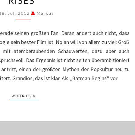
RISES“
„THE
DARK
28. Juli 2012
Markus
KNIGHT
RISES“
gerade seinen größten Fan. Daran ändert auch nicht, dass
gie sein bester Film ist. Nolan will von allem zu viel: Groß
g, mit atemberaubenden Schauwerten, dazu aber auch
pruchsvoll. Das Ergebnis ist nicht selten überambitioniert
 antritt, einen der größten Mythen der Popkultur neu zu
itert. Grandios, das ist klar. Als „Batman Begins“ vor…
WEITERLESEN
WEITERLESEN