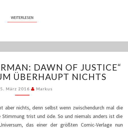
WEITERLESEN
WEITERLESEN
„BATMAN
ERMAN: DAWN OF JUSTICE“
V
SUPERMAN:
 UM ÜBERHAUPT NICHTS
DAWN
OF
5. März 2016
Markus
JUSTICE“
–
ht aber nichts, denn selbst wenn zwischendurch mal die
VIEL
 Stimmung trist und öde. So und niemals anders ist die
LÄRM
UM
Universum, das einer der größten Comic-Verlage nun