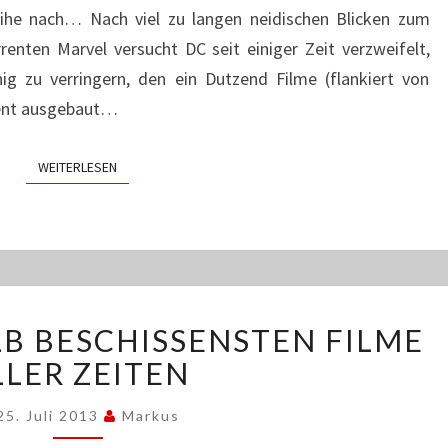
ÜBERHAUPT
Reihe nach… Nach viel zu langen neidischen Blicken zum
NICHTS
enten Marvel versucht DC seit einiger Zeit verzweifelt,
ig zu verringern, den ein Dutzend Filme (flankiert von
uent ausgebaut…
WEITERLESEN
WEITERLESEN
DIE
LB BESCHISSENSTEN FILME
FÜNFEINHALB
BESCHISSENSTEN
LLER ZEITEN
FILME
ALLER
25. Juli 2013
Markus
ZEITEN