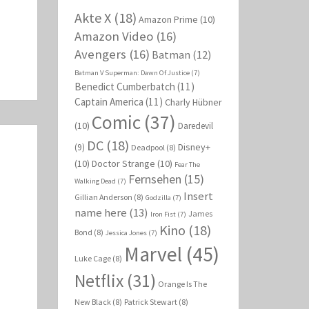
Akte X
(18)
Amazon Prime
(10)
Amazon Video
(16)
Avengers
(16)
Batman
(12)
Batman V Superman: Dawn Of Justice
(7)
Benedict Cumberbatch
(11)
Captain America
(11)
Charly Hübner
Comic
(37)
(10)
Daredevil
DC
(18)
Disney+
(9)
Deadpool
(8)
(10)
Doctor Strange
(10)
Fear The
Fernsehen
(15)
Walking Dead
(7)
Insert
Gillian Anderson
(8)
Godzilla
(7)
name here
(13)
James
Iron Fist
(7)
Kino
(18)
Bond
(8)
Jessica Jones
(7)
Marvel
(45)
Luke Cage
(8)
Netflix
(31)
Orange Is The
New Black
(8)
Patrick Stewart
(8)