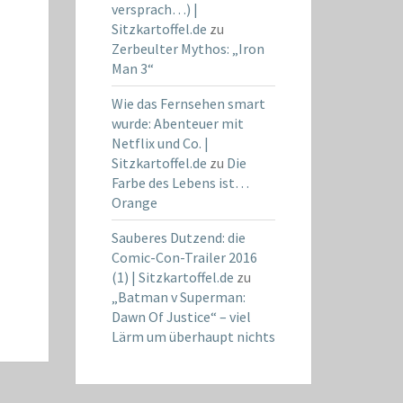
versprach…) |
Sitzkartoffel.de
zu
Zerbeulter Mythos: „Iron
Man 3“
Wie das Fernsehen smart
wurde: Abenteuer mit
Netflix und Co. |
Sitzkartoffel.de
zu
Die
Farbe des Lebens ist…
Orange
Sauberes Dutzend: die
Comic-Con-Trailer 2016
(1) | Sitzkartoffel.de
zu
„Batman v Superman:
Dawn Of Justice“ – viel
Lärm um überhaupt nichts