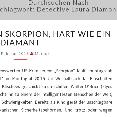
Durchsuchen Nach
Schlagwort:
Detective Laura Diamo
SCHNELL
N SKORPION, HART WIE EIN
WIE
EIN
DIAMANT
SKORPION,
HART
. Februar 2015
Markus
WIE
EIN
enswerten US-Krimiserien: „Scorpion“ läuft sonntags ab
DIAMANT
d“ am Montag ab 20.15 Uhr. Weshalb sich das Einschalten
, Klischees geschickt zu umschiffen. Walter O’Brien (Elyes
cht ihn zu einem der intelligentesten Menschen der Welt,
 Schwierigkeiten. Bereits als Kind gerät der unschlagbare
kanischen Sicherheitsbehörden. Und trotz oder wegen