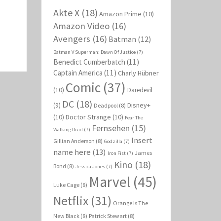
Akte X
(18)
Amazon Prime
(10)
Amazon Video
(16)
Avengers
(16)
Batman
(12)
Batman V Superman: Dawn Of Justice
(7)
Benedict Cumberbatch
(11)
Captain America
(11)
Charly Hübner
Comic
(37)
(10)
Daredevil
DC
(18)
Disney+
(9)
Deadpool
(8)
(10)
Doctor Strange
(10)
Fear The
Fernsehen
(15)
Walking Dead
(7)
Insert
Gillian Anderson
(8)
Godzilla
(7)
name here
(13)
James
Iron Fist
(7)
Kino
(18)
Bond
(8)
Jessica Jones
(7)
Marvel
(45)
Luke Cage
(8)
Netflix
(31)
Orange Is The
New Black
(8)
Patrick Stewart
(8)