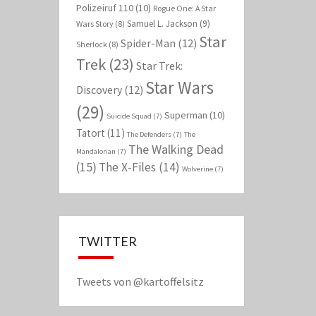
Polizeiruf 110
(10)
Rogue One: A Star
Samuel L. Jackson
(9)
Wars Story
(8)
Star
Spider-Man
(12)
Sherlock
(8)
Trek
(23)
Star Trek:
Star Wars
Discovery
(12)
(29)
Superman
(10)
Suicide Squad
(7)
Tatort
(11)
The Defenders
(7)
The
The Walking Dead
Mandalorian
(7)
(15)
The X-Files
(14)
Wolverine
(7)
TWITTER
Tweets von @kartoffelsitz