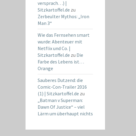
versprach…) |
Sitzkartoffel.de
zu
Zerbeulter Mythos: „Iron
Man 3“
Wie das Fernsehen smart
wurde: Abenteuer mit
Netflix und Co. |
Sitzkartoffel.de
zu
Die
Farbe des Lebens ist…
Orange
Sauberes Dutzend: die
Comic-Con-Trailer 2016
(1) | Sitzkartoffel.de
zu
„Batman v Superman:
Dawn Of Justice“ – viel
Lärm um überhaupt nichts