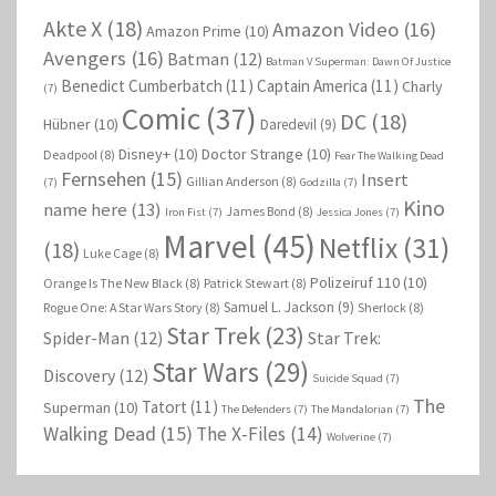
Akte X
(18)
Amazon Video
(16)
Amazon Prime
(10)
Avengers
(16)
Batman
(12)
Batman V Superman: Dawn Of Justice
Benedict Cumberbatch
(11)
Captain America
(11)
Charly
(7)
Comic
(37)
DC
(18)
Hübner
(10)
Daredevil
(9)
Disney+
(10)
Doctor Strange
(10)
Deadpool
(8)
Fear The Walking Dead
Fernsehen
(15)
Insert
Gillian Anderson
(8)
(7)
Godzilla
(7)
Kino
name here
(13)
James Bond
(8)
Iron Fist
(7)
Jessica Jones
(7)
Marvel
(45)
Netflix
(31)
(18)
Luke Cage
(8)
Polizeiruf 110
(10)
Orange Is The New Black
(8)
Patrick Stewart
(8)
Samuel L. Jackson
(9)
Rogue One: A Star Wars Story
(8)
Sherlock
(8)
Star Trek
(23)
Spider-Man
(12)
Star Trek:
Star Wars
(29)
Discovery
(12)
Suicide Squad
(7)
The
Tatort
(11)
Superman
(10)
The Defenders
(7)
The Mandalorian
(7)
Walking Dead
(15)
The X-Files
(14)
Wolverine
(7)