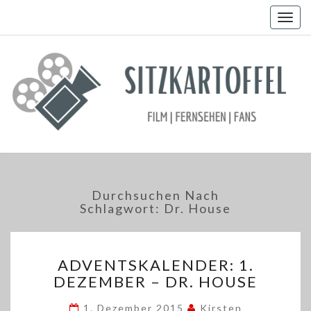
Togg
navig
Durchsuchen Nach
Schlagwort:
Dr. House
ADVENTSKALENDER:
ADVENTSKALENDER: 1.
1.
DEZEMBER – DR. HOUSE
DEZEMBER
–
1. Dezember 2015
Kirsten