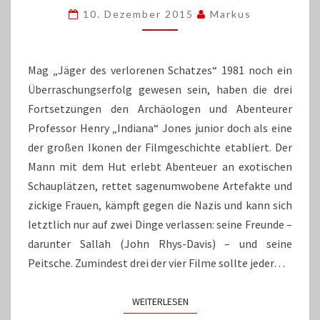
INDIANA
10. Dezember 2015
Markus
JONES:
THE
COMPLETE
COLLECTION
Mag „Jäger des verlorenen Schatzes“ 1981 noch ein
Überraschungserfolg gewesen sein, haben die drei
Fortsetzungen den Archäologen und Abenteurer
Professor Henry „Indiana“ Jones junior doch als eine
der großen Ikonen der Filmgeschichte etabliert. Der
Mann mit dem Hut erlebt Abenteuer an exotischen
Schauplätzen, rettet sagenumwobene Artefakte und
zickige Frauen, kämpft gegen die Nazis und kann sich
letztlich nur auf zwei Dinge verlassen: seine Freunde –
darunter Sallah (John Rhys-Davis) – und seine
Peitsche. Zumindest drei der vier Filme sollte jeder…
WEITERLESEN
WEITERLESEN