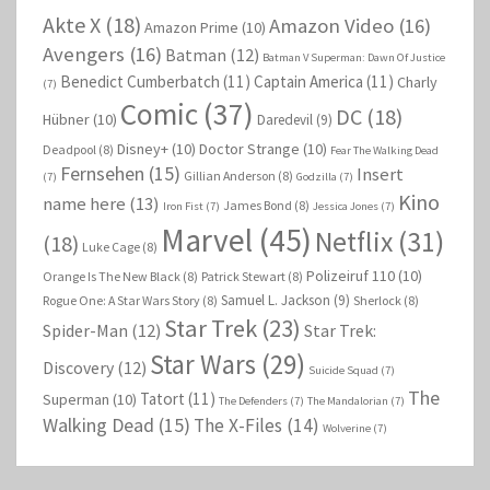
Akte X
(18)
Amazon Video
(16)
Amazon Prime
(10)
Avengers
(16)
Batman
(12)
Batman V Superman: Dawn Of Justice
Benedict Cumberbatch
(11)
Captain America
(11)
Charly
(7)
Comic
(37)
DC
(18)
Hübner
(10)
Daredevil
(9)
Disney+
(10)
Doctor Strange
(10)
Deadpool
(8)
Fear The Walking Dead
Fernsehen
(15)
Insert
Gillian Anderson
(8)
(7)
Godzilla
(7)
Kino
name here
(13)
James Bond
(8)
Iron Fist
(7)
Jessica Jones
(7)
Marvel
(45)
Netflix
(31)
(18)
Luke Cage
(8)
Polizeiruf 110
(10)
Orange Is The New Black
(8)
Patrick Stewart
(8)
Samuel L. Jackson
(9)
Rogue One: A Star Wars Story
(8)
Sherlock
(8)
Star Trek
(23)
Spider-Man
(12)
Star Trek:
Star Wars
(29)
Discovery
(12)
Suicide Squad
(7)
The
Tatort
(11)
Superman
(10)
The Defenders
(7)
The Mandalorian
(7)
Walking Dead
(15)
The X-Files
(14)
Wolverine
(7)