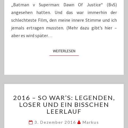
„Batman v Superman: Dawn Of Justice“ (BvS)
angesehen hatten. Und das war immerhin der
schlechteste Film, den meine innere Stimme und ich
jemals ertragen mussten. (Mehr dazu gibt’s hier –
aber es wird später…
WEITERLESEN
WEITERLESEN
2016
2016 – SO WAR’S: LEGENDEN,
–
LOSER UND EIN BISSCHEN
SO
LEERLAUF
WAR’S:
LEGENDEN,
3. Dezember 2016
Markus
LOSER