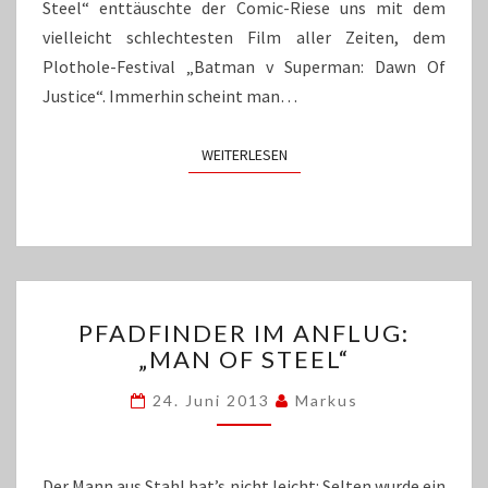
Steel“ enttäuschte der Comic-Riese uns mit dem
vielleicht schlechtesten Film aller Zeiten, dem
Plothole-Festival „Batman v Superman: Dawn Of
Justice“. Immerhin scheint man…
WEITERLESEN
WEITERLESEN
PFADFINDER
PFADFINDER IM ANFLUG:
IM
„MAN OF STEEL“
ANFLUG:
„MAN
24. Juni 2013
Markus
OF
STEEL“
Der Mann aus Stahl hat’s nicht leicht: Selten wurde ein