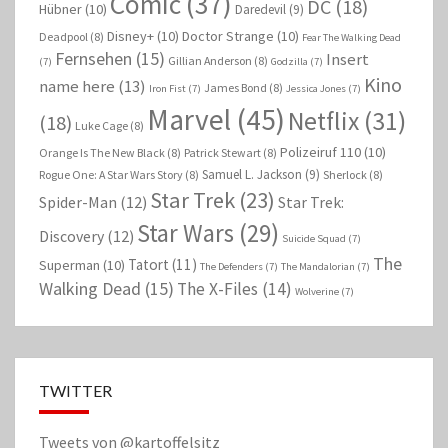
Comic
(37)
DC
(18)
Hübner
(10)
Daredevil
(9)
Disney+
(10)
Doctor Strange
(10)
Deadpool
(8)
Fear The Walking Dead
Fernsehen
(15)
Insert
Gillian Anderson
(8)
(7)
Godzilla
(7)
Kino
name here
(13)
James Bond
(8)
Iron Fist
(7)
Jessica Jones
(7)
Marvel
(45)
Netflix
(31)
(18)
Luke Cage
(8)
Polizeiruf 110
(10)
Orange Is The New Black
(8)
Patrick Stewart
(8)
Samuel L. Jackson
(9)
Rogue One: A Star Wars Story
(8)
Sherlock
(8)
Star Trek
(23)
Spider-Man
(12)
Star Trek:
Star Wars
(29)
Discovery
(12)
Suicide Squad
(7)
The
Tatort
(11)
Superman
(10)
The Defenders
(7)
The Mandalorian
(7)
Walking Dead
(15)
The X-Files
(14)
Wolverine
(7)
TWITTER
Tweets von @kartoffelsitz