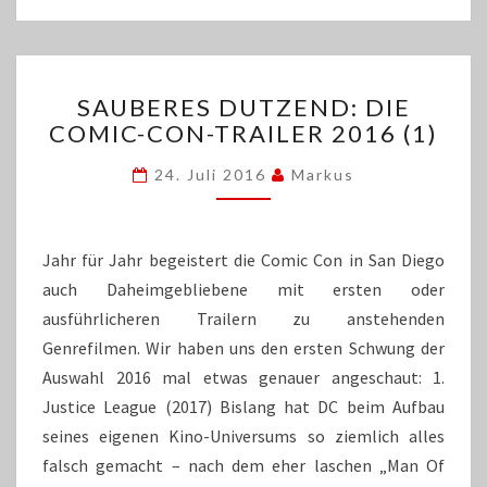
SAUBERES
SAUBERES DUTZEND: DIE
DUTZEND:
COMIC-CON-TRAILER 2016 (1)
DIE
COMIC-
24. Juli 2016
Markus
CON-
TRAILER
2016
(1)
Jahr für Jahr begeistert die Comic Con in San Diego
auch Daheimgebliebene mit ersten oder
ausführlicheren Trailern zu anstehenden
Genrefilmen. Wir haben uns den ersten Schwung der
Auswahl 2016 mal etwas genauer angeschaut: 1.
Justice League (2017) Bislang hat DC beim Aufbau
seines eigenen Kino-Universums so ziemlich alles
falsch gemacht – nach dem eher laschen „Man Of