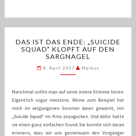
DAS
DAS IST DAS ENDE: „SUICIDE
IST
SQUAD“ KLOPFT AUF DEN
DAS
SARGNAGEL
ENDE:
„SUICIDE
8. April 2017
Markus
SQUAD“
KLOPFT
AUF
DEN
Manchmal sollte man auf seine innere Stimme hören.
SARGNAGEL
Eigentlich sogar meistens. Meine zum Beispiel hat
mich im vergangenen Sommer davor gewarnt, mir
„Suicide Squad“ im Kino anzugucken. Und dafür hatte
sie einen ganz einfachen Grund. Sie konnte sich daran
erinnern, dass wir uns gemeinsam den Vorgänger