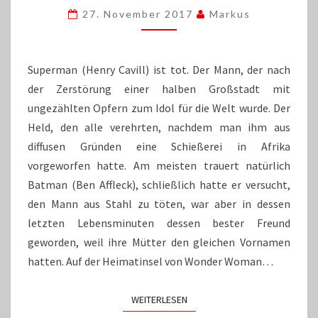
„JUSTICE
27. November 2017
Markus
LEAGUE“
REISST’S N
ICHT R
AUS
Superman (Henry Cavill) ist tot. Der Mann, der nach
der Zerstörung einer halben Großstadt mit
ungezählten Opfern zum Idol für die Welt wurde. Der
Held, den alle verehrten, nachdem man ihm aus
diffusen Gründen eine Schießerei in Afrika
vorgeworfen hatte. Am meisten trauert natürlich
Batman (Ben Affleck), schließlich hatte er versucht,
den Mann aus Stahl zu töten, war aber in dessen
letzten Lebensminuten dessen bester Freund
geworden, weil ihre Mütter den gleichen Vornamen
hatten. Auf der Heimatinsel von Wonder Woman…
WEITERLESEN
WEITERLESEN