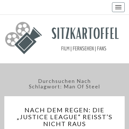
Togg
navig
Durchsuchen Nach
Schlagwort:
Man Of Steel
NACH
NACH DEM REGEN: DIE
DEM
„JUSTICE LEAGUE“ REISST’S N
REGEN:
ICHT RAUS
DIE