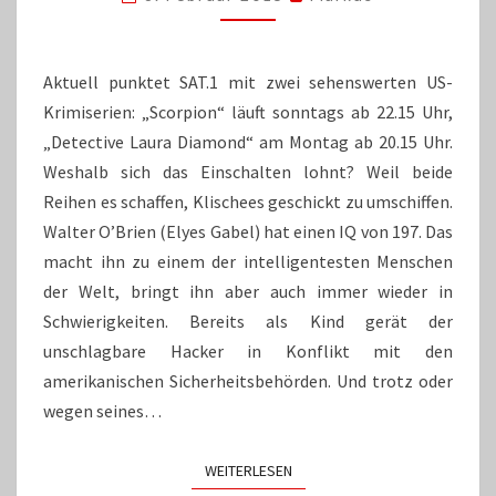
HART
WIE
EIN
DIAMANT
Aktuell punktet SAT.1 mit zwei sehenswerten US-
Krimiserien: „Scorpion“ läuft sonntags ab 22.15 Uhr,
„Detective Laura Diamond“ am Montag ab 20.15 Uhr.
Weshalb sich das Einschalten lohnt? Weil beide
Reihen es schaffen, Klischees geschickt zu umschiffen.
Walter O’Brien (Elyes Gabel) hat einen IQ von 197. Das
macht ihn zu einem der intelligentesten Menschen
der Welt, bringt ihn aber auch immer wieder in
Schwierigkeiten. Bereits als Kind gerät der
unschlagbare Hacker in Konflikt mit den
amerikanischen Sicherheitsbehörden. Und trotz oder
wegen seines…
WEITERLESEN
WEITERLESEN