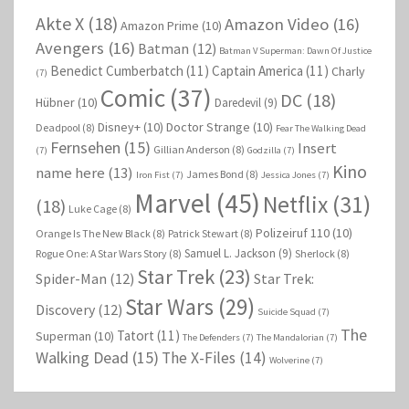
Akte X
(18)
Amazon Video
(16)
Amazon Prime
(10)
Avengers
(16)
Batman
(12)
Batman V Superman: Dawn Of Justice
Benedict Cumberbatch
(11)
Captain America
(11)
Charly
(7)
Comic
(37)
DC
(18)
Hübner
(10)
Daredevil
(9)
Disney+
(10)
Doctor Strange
(10)
Deadpool
(8)
Fear The Walking Dead
Fernsehen
(15)
Insert
Gillian Anderson
(8)
(7)
Godzilla
(7)
Kino
name here
(13)
James Bond
(8)
Iron Fist
(7)
Jessica Jones
(7)
Marvel
(45)
Netflix
(31)
(18)
Luke Cage
(8)
Polizeiruf 110
(10)
Orange Is The New Black
(8)
Patrick Stewart
(8)
Samuel L. Jackson
(9)
Rogue One: A Star Wars Story
(8)
Sherlock
(8)
Star Trek
(23)
Spider-Man
(12)
Star Trek:
Star Wars
(29)
Discovery
(12)
Suicide Squad
(7)
The
Tatort
(11)
Superman
(10)
The Defenders
(7)
The Mandalorian
(7)
Walking Dead
(15)
The X-Files
(14)
Wolverine
(7)