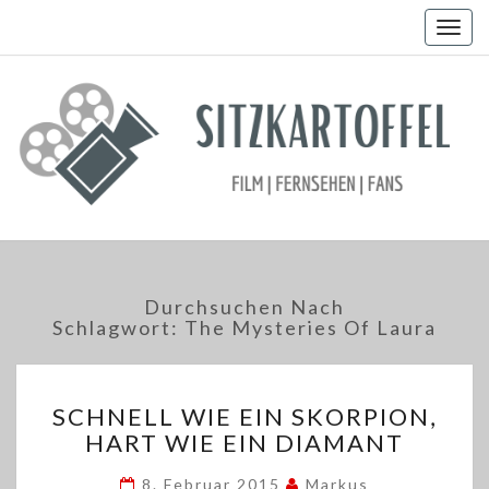
Togg
navig
Durchsuchen Nach
Schlagwort:
The Mysteries Of Laura
SCHNELL
SCHNELL WIE EIN SKORPION,
WIE
HART WIE EIN DIAMANT
EIN
SKORPION,
8. Februar 2015
Markus