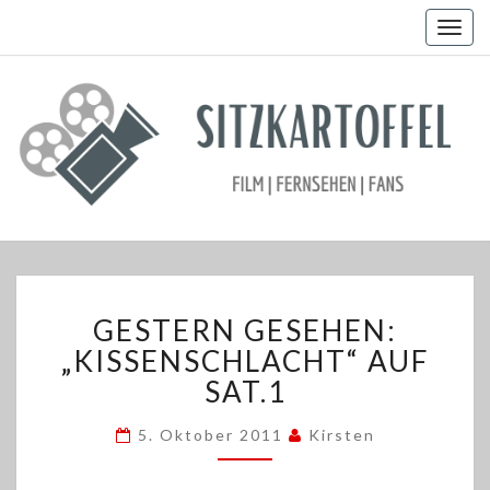
Togg
navig
GESTERN
GESTERN GESEHEN:
GESEHEN:
„KISSENSCHLACHT“
„KISSENSCHLACHT“ AUF
AUF
SAT.1
SAT.1
5. Oktober 2011
Kirsten