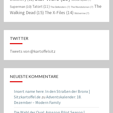
The
Tatort
(11)
Superman
(10)
The Defenders
(7)
The Mandalorian
(7)
Walking Dead
(15)
The X-Files
(14)
Wolverine
(7)
TWITTER
Tweets von @kartoffelsitz
NEUESTE KOMMENTARE
Insert name here: In den Straßen der Bronx |
Sitzkartoffel.de
zu
Adventskalender: 18.
Dezember – Modern Family
Die Wahl der Qual: Amazon Pilot Season |