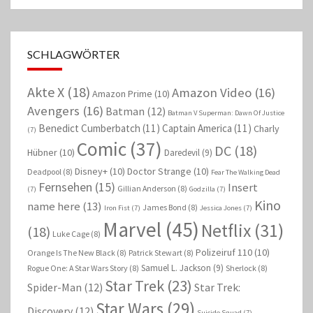
SCHLAGWÖRTER
Akte X
(18)
Amazon Video
(16)
Amazon Prime
(10)
Avengers
(16)
Batman
(12)
Batman V Superman: Dawn Of Justice
Benedict Cumberbatch
(11)
Captain America
(11)
Charly
(7)
Comic
(37)
DC
(18)
Hübner
(10)
Daredevil
(9)
Disney+
(10)
Doctor Strange
(10)
Deadpool
(8)
Fear The Walking Dead
Fernsehen
(15)
Insert
Gillian Anderson
(8)
(7)
Godzilla
(7)
Kino
name here
(13)
James Bond
(8)
Iron Fist
(7)
Jessica Jones
(7)
Marvel
(45)
Netflix
(31)
(18)
Luke Cage
(8)
Polizeiruf 110
(10)
Orange Is The New Black
(8)
Patrick Stewart
(8)
Samuel L. Jackson
(9)
Rogue One: A Star Wars Story
(8)
Sherlock
(8)
Star Trek
(23)
Spider-Man
(12)
Star Trek:
Star Wars
(29)
Discovery
(12)
Suicide Squad
(7)