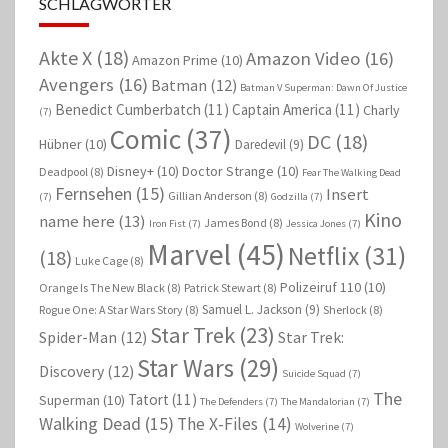
SCHLAGWÖRTER
Akte X
(18)
Amazon Video
(16)
Amazon Prime
(10)
Avengers
(16)
Batman
(12)
Batman V Superman: Dawn Of Justice
Benedict Cumberbatch
(11)
Captain America
(11)
Charly
(7)
Comic
(37)
DC
(18)
Hübner
(10)
Daredevil
(9)
Disney+
(10)
Doctor Strange
(10)
Deadpool
(8)
Fear The Walking Dead
Fernsehen
(15)
Insert
Gillian Anderson
(8)
(7)
Godzilla
(7)
Kino
name here
(13)
James Bond
(8)
Iron Fist
(7)
Jessica Jones
(7)
Marvel
(45)
Netflix
(31)
(18)
Luke Cage
(8)
Polizeiruf 110
(10)
Orange Is The New Black
(8)
Patrick Stewart
(8)
Samuel L. Jackson
(9)
Rogue One: A Star Wars Story
(8)
Sherlock
(8)
Star Trek
(23)
Spider-Man
(12)
Star Trek:
Star Wars
(29)
Discovery
(12)
Suicide Squad
(7)
The
Tatort
(11)
Superman
(10)
The Defenders
(7)
The Mandalorian
(7)
Walking Dead
(15)
The X-Files
(14)
Wolverine
(7)