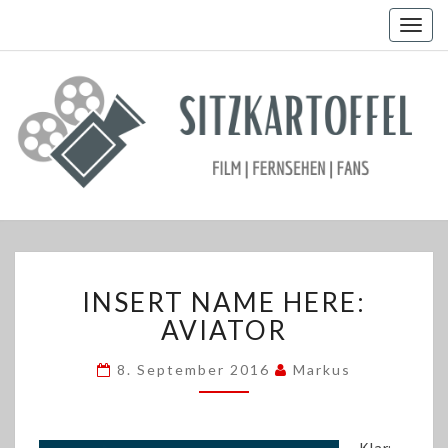
Togg
navig
INSERT
INSERT NAME HERE:
NAME
HERE:
AVIATOR
AVIATOR
8. September 2016
Markus